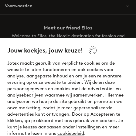
Voorwaarden
Meet our friend Ellos
Welcome to Ellos, the Nordic destination for fashion and
beauty! Get a clean, modern aesthetic and unique style for
your wardrobe. Your next inspiring look is here!
Jouw koekjes, jouw keuze!
Visit Ellos
Jotex maakt gebruik van verplichte cookies om de
website te laten functioneren en ook cookies voor
analyse, aangepaste inhoud en om je een relevantere
ervaring op onze website te bieden. Wij delen deze
persoonsgegevens en cookies met de advertentie- en
Veilig betalen - Nu betalen of opsplitsen
analysebedrijven waarmee wij samenwerken. Hiermee
analyseren we hoe je de site gebruikt en promoten we
Wil je meer weten over
onze betaalopties
?
onze marketing, zodat je meer gepersonaliseerde
advertenties kunt ontvangen. Door op Accepteren te
klikken, ga je akkoord met ons gebruik van cookies. Je
kunt je keuzes aanpassen onder Instellingen en meer
informatie lezen in ons
cookiebeleid
.