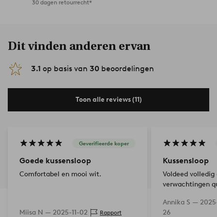
30 dagen retourrecht*
Dit vinden anderen ervan
3.1
op basis van
30
beoordelingen
Toon alle reviews (11)
Geverifieerde koper
Goede kussensloop
Kussensloop
Comfortabel en mooi wit.
Voldeed volledig
verwachtingen qu
materiaal.
Annika S —
2025
Miisa N —
2025-11-02
26
Rapport