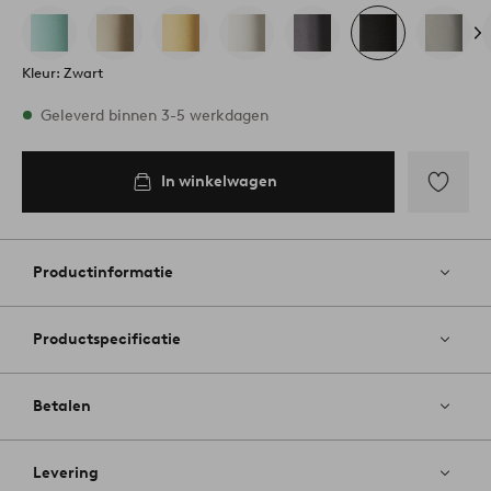
Kleur: Zwart
Op voorraad
Geleverd binnen 3-5 werkdagen
In winkelwagen
In
inkelwagen
Toevoege
aan
favoriete
Productinformatie
Productspecificatie
Betalen
Levering