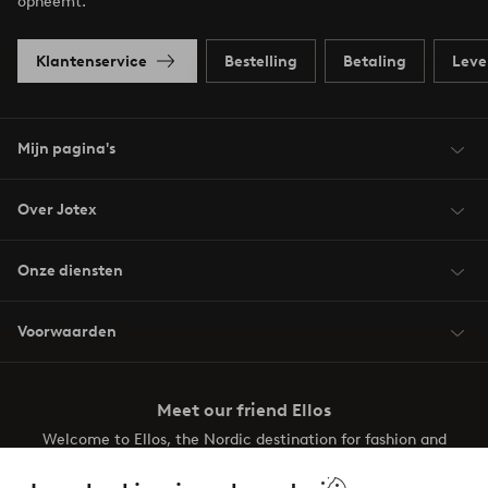
opneemt.
Klantenservice
Bestelling
Betaling
Leve
Mijn pagina's
Over Jotex
Onze diensten
Voorwaarden
Meet our friend Ellos
Welcome to Ellos, the Nordic destination for fashion and
beauty! Get a clean, modern aesthetic and unique style for
your wardrobe. Your next inspiring look is here!