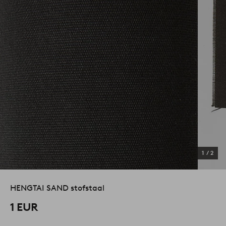
1
/
2
HENGTAI SAND stofstaal
1 EUR