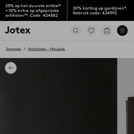
25% op het duurste artikel*
20% korting op gordijnen*.
+ 10% extra op afgeprijsde
Gebruik code: 424992
artikelen**. Code: 424882
Jotex
Ga
Go
logo
naar
to
-
favoriet
checkout
go
gemarkeerde
Samples
Stofstalen - Meubels
to
producten
the
home
page
Terug