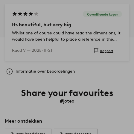
Geverifieerde koper
Its beautiful, but very big
Whilst one of course could have read the dimensions, it
would have been helpful to place a reference in the
webshop image to spot the size of the product more
Ruud V —
2025-11-21
Rapport
easily.
Informatie over beoordelingen
Share your favourites
#jotex
Meer ontdekken
Zwarte kandelaars
Zwarte decoratie