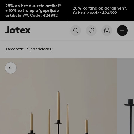
25% op het duurste artikel*
20% korting op gordijnen*.
+ 10% extra op afgeprijsde
Gebruik code: 424992
artikelen**. Code: 424882
Jotex
Ga
Go
logo
naar
to
-
favoriet
checkout
go
gemarkeerde
Decoratie
Kandelaars
to
producten
the
home
page
Terug