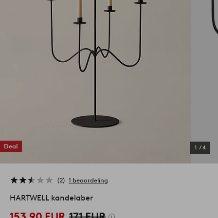
Deal
1
/
4
2
1 beoordeling
HARTWELL kandelaber
153,90 EUR
171 EUR