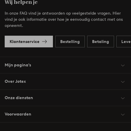
Wij helpen je
In onze FAQ vind je antwoorden op veelgestelde vragen. Hier
vind je ook informatie over hoe je eenvoudig contact met ons
opneemt.
Klantenservice
Bestelling
Betaling
Leve
Mijn pagina's
Over Jotex
Onze diensten
Voorwaarden