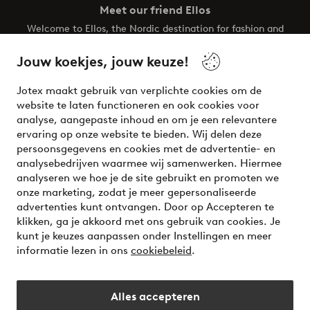
Meet our friend Ellos
Welcome to Ellos, the Nordic destination for fashion and
beauty! Get a clean, modern aesthetic and unique style for
your wardrobe. Your next inspiring look is here!
Jouw koekjes, jouw keuze!
Visit Ellos
Jotex maakt gebruik van verplichte cookies om de
website te laten functioneren en ook cookies voor
analyse, aangepaste inhoud en om je een relevantere
ervaring op onze website te bieden. Wij delen deze
persoonsgegevens en cookies met de advertentie- en
Veilig betalen - Nu betalen of opsplitsen
analysebedrijven waarmee wij samenwerken. Hiermee
analyseren we hoe je de site gebruikt en promoten we
Wil je meer weten over
onze betaalopties
?
onze marketing, zodat je meer gepersonaliseerde
advertenties kunt ontvangen. Door op Accepteren te
klikken, ga je akkoord met ons gebruik van cookies. Je
kunt je keuzes aanpassen onder Instellingen en meer
informatie lezen in ons
cookiebeleid
.
Nederland - Selecteer land
Alles accepteren
Instagram
Facebook