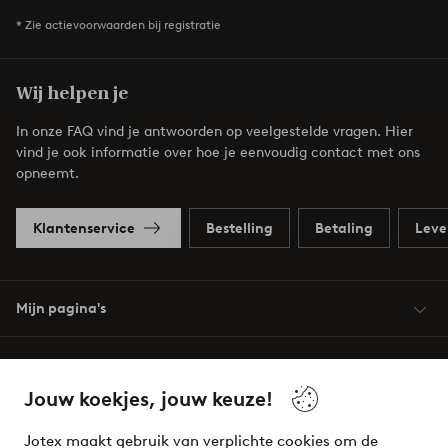
* Zie actievoorwaarden bij registratie
Wij helpen je
In onze FAQ vind je antwoorden op veelgestelde vragen. Hier
vind je ook informatie over hoe je eenvoudig contact met ons
opneemt.
Klantenservice
Bestelling
Betaling
Leve
Mijn pagina's
Over Jotex
Jouw koekjes, jouw keuze!
Onze diensten
Jotex maakt gebruik van verplichte cookies om de