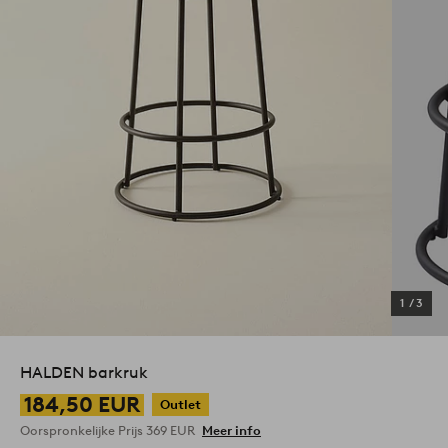
1
/
3
HALDEN barkruk
184,50 EUR
Outlet
Oorspronkelijke Prijs
369 EUR
Meer info