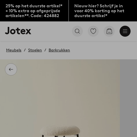
25% op het duurste artikel*
Nieuw hier? Schrijf je in
+ 10% extra op afgeprijsde
voor 40% korting op het
artikelen**. Code: 424882
duurste artikel*
Jotex
Ga
Go
logo
naar
to
-
favoriet
checkout
go
gemarkeerde
Meubels
Stoelen
Barkrukken
to
producten
the
home
page
Terug