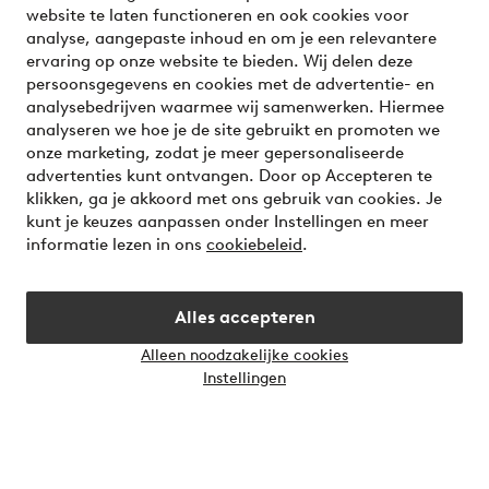
website te laten functioneren en ook cookies voor
Voorwaarden
analyse, aangepaste inhoud en om je een relevantere
ervaring op onze website te bieden. Wij delen deze
persoonsgegevens en cookies met de advertentie- en
analysebedrijven waarmee wij samenwerken. Hiermee
Meet our friend Ellos
analyseren we hoe je de site gebruikt en promoten we
Welcome to Ellos, the Nordic destination for fashion and
onze marketing, zodat je meer gepersonaliseerde
beauty! Get a clean, modern aesthetic and unique style for
advertenties kunt ontvangen. Door op Accepteren te
your wardrobe. Your next inspiring look is here!
klikken, ga je akkoord met ons gebruik van cookies. Je
Visit Ellos
kunt je keuzes aanpassen onder Instellingen en meer
informatie lezen in ons
cookiebeleid
.
Alles accepteren
Veilig betalen - Nu betalen of opsplitsen
Alleen noodzakelijke cookies
Wil je meer weten over
onze betaalopties
?
Instellingen