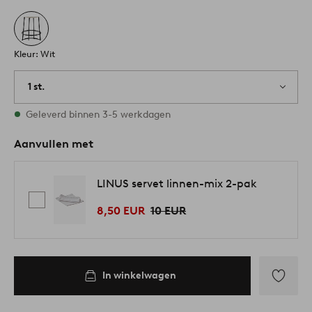
Kleur: Wit
1 st.
Op voorraad
Geleverd binnen 3-5 werkdagen
Aanvullen met
LINUS servet linnen-mix 2-pak
8,50 EUR
10 EUR
In winkelwagen
Toevoege