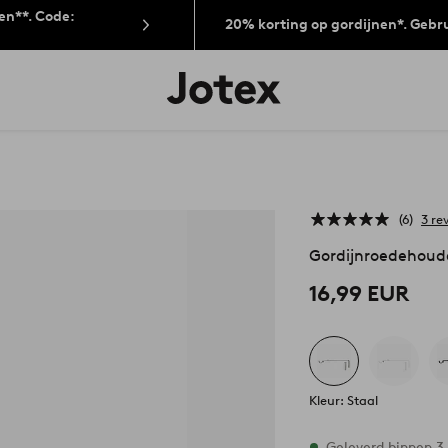
len**. Code:
20% korting op gordijnen*. Gebr
Jotex
logo
-
go
to
the
home
page
6
3 re
Gordijnroedehoud
16,99 EUR
Kleur: Staal
Op voorraad
Geleverd binnen 