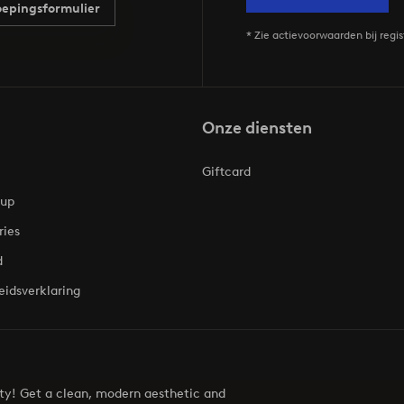
epingsformulier
* Zie actievoorwaarden bij regis
Onze diensten
Giftcard
oup
ries
d
eidsverklaring
uty! Get a clean, modern aesthetic and