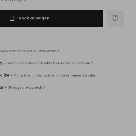
In winkelwagen
Toevoegen
aan
favorieten
-
40% korting op het duurste artikel*
ng -
Geldt voor standaard pakketten boven de 129 euro*
wijze -
Nu betalen, later betalen of in termijnen betalen
ur -
30 dagen retourrecht*