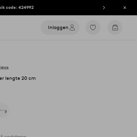
uik code: 424992
Sluit
Inloggen
Ga
Go
naar
to
favoriet
checkout
gemarkeerde
producten
views
er lengte 20 cm
3-5 werkdagen