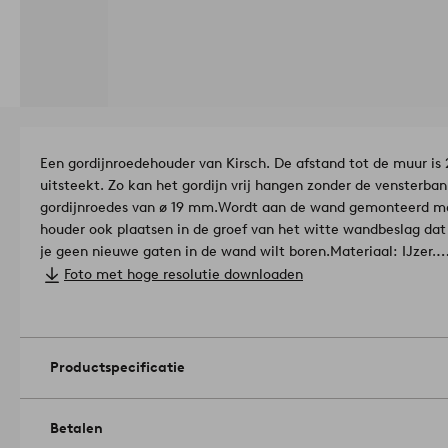
Een gordijnroedehouder van Kirsch. De afstand tot de muur is 
uitsteekt. Zo kan het gordijn vrij hangen zonder de vensterban
gordijnroedes van ø 19 mm.
Wordt aan de wand gemonteerd met
houder ook plaatsen in de groef van het witte wandbeslag dat m
je geen nieuwe gaten in de wand wilt boren.
Materiaal: IJzer.
Afmetingen: Lengte 20 cm. Geschikt voor gordijnroede ø 19 
Foto met hoge resolutie downloaden
Productspecificatie
Betalen