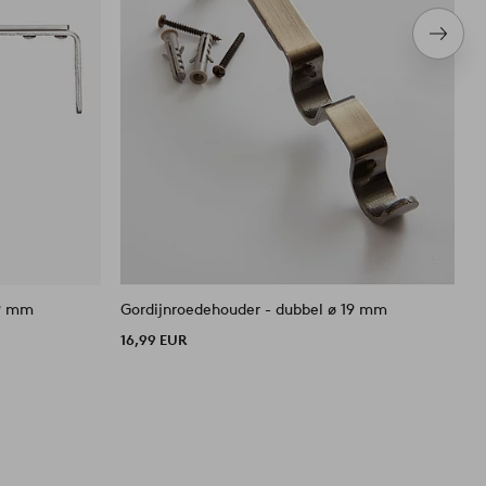
Volge
item
19 mm
Gordijnroedehouder - dubbel ø 19 mm
G
16,99 EUR
1