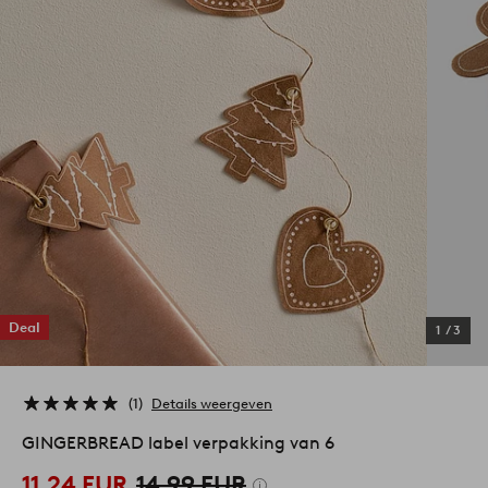
Deal
1
/
3
1
Details weergeven
GINGERBREAD label verpakking van 6
11,24 EUR
14,99 EUR