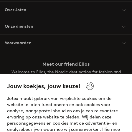
Over Jotex
Onze diensten
Voorwaarden
Meet our friend Ellos
Welcome to Ellos, the Nordic destination for fashion and
beauty! Get a clean, modern aesthetic and unique style for
your wardrobe. Your next inspiring look is here!
Jouw koekjes, jouw keuze!
Visit Ellos
Jotex maakt gebruik van verplichte cookies om de
website te laten functioneren en ook cookies voor
analyse, aangepaste inhoud en om je een relevantere
ervaring op onze website te bieden. Wij delen deze
persoonsgegevens en cookies met de advertentie- en
Veilig betalen - Nu betalen of opsplitsen
analysebedrijven waarmee wij samenwerken. Hiermee