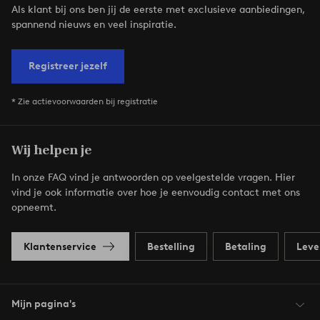
Als klant bij ons ben jij de eerste met exclusieve aanbiedingen,
spannend nieuws en veel inspiratie.
Registreer jezelf
* Zie actievoorwaarden bij registratie
Wij helpen je
In onze FAQ vind je antwoorden op veelgestelde vragen. Hier
vind je ook informatie over hoe je eenvoudig contact met ons
opneemt.
Klantenservice
Bestelling
Betaling
Leve
Mijn pagina's