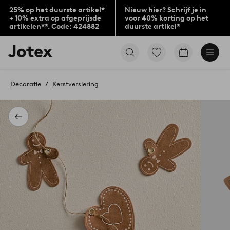
25% op het duurste artikel*
Nieuw hier? Schrijf je in
+ 10% extra op afgeprijsde
voor 40% korting op het
artikelen**. Code: 424882
duurste artikel*
Jotex
Ga
Go
logo
naar
to
-
favoriet
checkout
go
gemarkeerde
Decoratie
Kerstversiering
to
producten
the
home
page
Terug