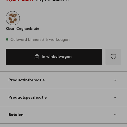
Kleur: Cognacbruin
Op voorraad
Geleverd binnen 3-5 werkdagen
In winkelwagen
In
inkelwagen
Toevoege
aan
favoriete
Productinformatie
Productspecificatie
Betalen