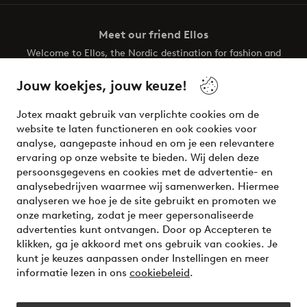
Meet our friend Ellos
Welcome to Ellos, the Nordic destination for fashion and
beauty! Get a clean, modern aesthetic and unique style for
your wardrobe. Your next inspiring look is here!
Jouw koekjes, jouw keuze!
Visit Ellos
Jotex maakt gebruik van verplichte cookies om de
website te laten functioneren en ook cookies voor
analyse, aangepaste inhoud en om je een relevantere
ervaring op onze website te bieden. Wij delen deze
persoonsgegevens en cookies met de advertentie- en
Veilig betalen - Nu betalen of opsplitsen
analysebedrijven waarmee wij samenwerken. Hiermee
analyseren we hoe je de site gebruikt en promoten we
Wil je meer weten over
onze betaalopties
?
onze marketing, zodat je meer gepersonaliseerde
advertenties kunt ontvangen. Door op Accepteren te
klikken, ga je akkoord met ons gebruik van cookies. Je
kunt je keuzes aanpassen onder Instellingen en meer
informatie lezen in ons
cookiebeleid
.
Nederland - Selecteer land