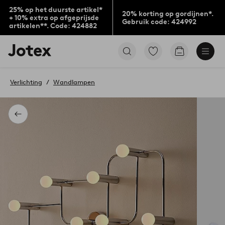
25% op het duurste artikel*
20% korting op gordijnen*.
+ 10% extra op afgeprijsde
Gebruik code: 424992
artikelen**. Code: 424882
Jotex
Ga
Go
logo
naar
to
-
favoriet
checkout
go
gemarkeerde
Verlichting
Wandlampen
to
producten
the
home
page
Terug