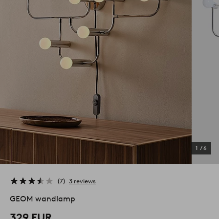
1
/
6
7
3 reviews
GEOM wandlamp
329 EUR