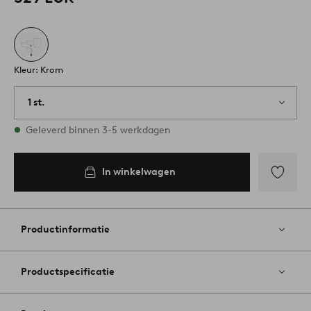
Kleur: Krom
1 st.
Op voorraad
Geleverd binnen 3-5 werkdagen
In winkelwagen
Toevoege
aan
favoriete
Productinformatie
Productspecificatie