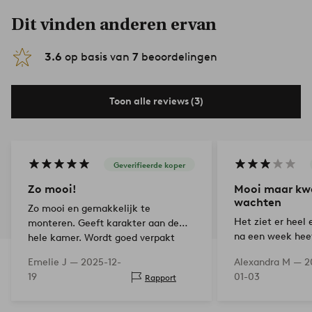
Dit vinden anderen ervan
3.6
op basis van
7
beoordelingen
Toon alle reviews (3)
Geverifieerde koper
Zo mooi!
Mooi maar kwa
wachten
Zo mooi en gemakkelijk te
Het ziet er heel 
monteren. Geeft karakter aan de
na een week hee
hele kamer. Wordt goed verpakt
peertjes al een l
geleverd en met handschoenen om
Emelie J —
2025-12-
Alexandra M —
2
werden er wel me
te dragen zodat er geen
19
01-03
Rapport
eerst maar even
vingerafdrukken op de lamp
achterblijven. Daard…