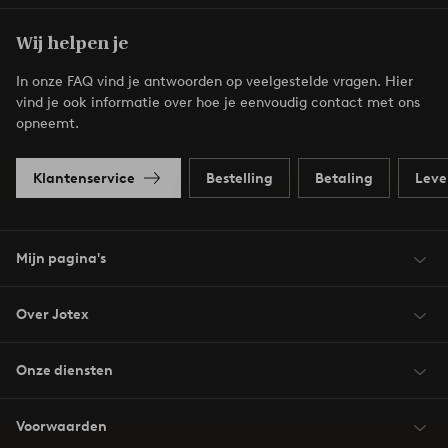
Wij helpen je
In onze FAQ vind je antwoorden op veelgestelde vragen. Hier
vind je ook informatie over hoe je eenvoudig contact met ons
opneemt.
Klantenservice
Bestelling
Betaling
Leve
Mijn pagina's
Over Jotex
Onze diensten
Voorwaarden