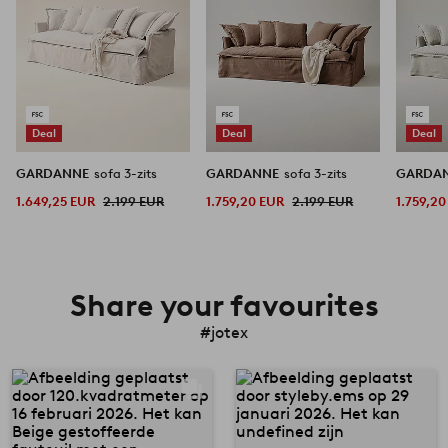
Deal
Deal
Deal
GARDANNE
sofa 3-zits
GARDANNE
sofa 3-zits
GARDA
1.649,25 EUR
2.199 EUR
1.759,20 EUR
2.199 EUR
1.759,2
Share your favourites
#jotex