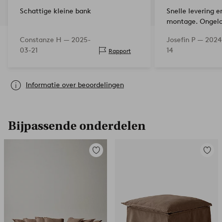
Schattige kleine bank
Snelle levering 
montage. Ongelo
en perfect om in
Constanze H —
2025-
Josefin P —
2024
Het is helaas ook
03-21
14
Rapport
van de hond gew
kwalit…
Informatie over beoordelingen
Bijpassende onderdelen
Toevoegen
Toevoe
aan
aan
favorieten
favori