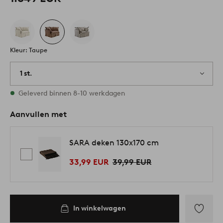
Kleur: Taupe
1 st.
Op voorraad
Geleverd binnen 8-10 werkdagen
Aanvullen met
SARA deken 130x170 cm
33,99 EUR
39,99 EUR
In winkelwagen