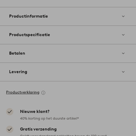
Toevoege
aan
favoriete
Productinformatie
Productspecificatie
Betalen
Levering
Productverklaring
Nieuwe klant?
40% korting op het duurste artikel*
Gratis verzending
Geldt voor standaard pakketten boven de 129 euro*