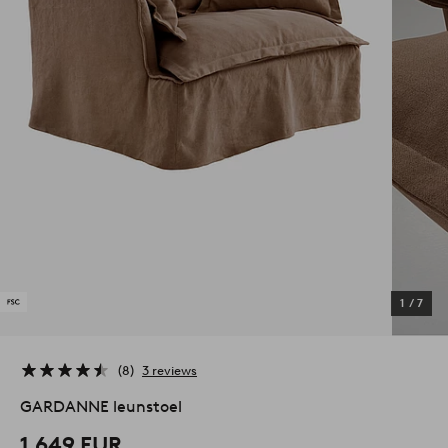
1
/
7
8
3 reviews
GARDANNE leunstoel
1.649 EUR