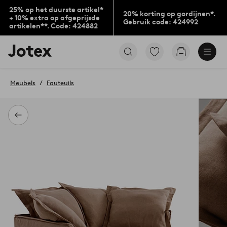
25% op het duurste artikel*
20% korting op gordijnen*.
+ 10% extra op afgeprijsde
Gebruik code: 424992
artikelen**. Code: 424882
Jotex
Ga
Go
logo
naar
to
-
favoriet
checkout
go
gemarkeerde
Meubels
Fauteuils
to
producten
the
home
page
Terug