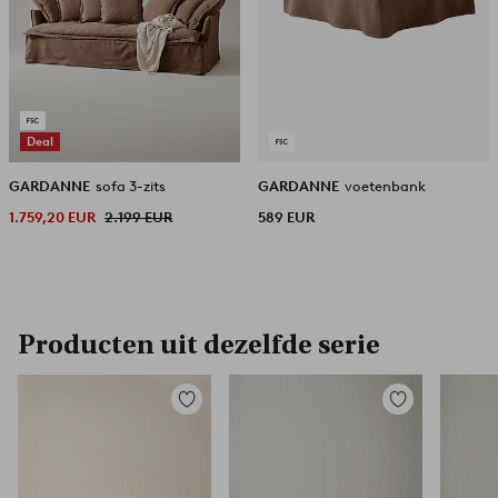
Deal
GARDANNE
sofa 3-zits
GARDANNE
voetenbank
1.759,20 EUR
2.199 EUR
589 EUR
Producten uit dezelfde serie
Toevoegen
Toevoegen
aan
aan
favorieten
favorieten