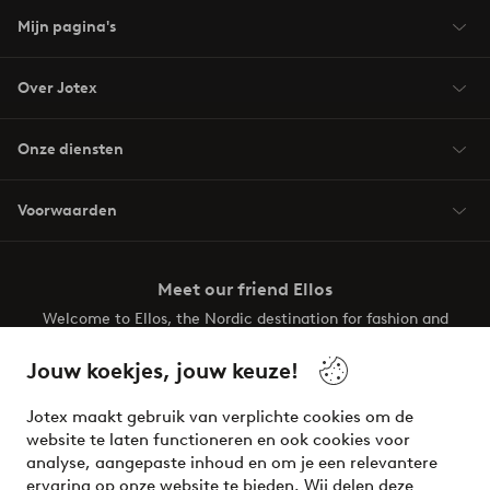
Mijn pagina's
Over Jotex
Onze diensten
Voorwaarden
Meet our friend Ellos
Welcome to Ellos, the Nordic destination for fashion and
beauty! Get a clean, modern aesthetic and unique style for
your wardrobe. Your next inspiring look is here!
Jouw koekjes, jouw keuze!
Visit Ellos
Jotex maakt gebruik van verplichte cookies om de
website te laten functioneren en ook cookies voor
analyse, aangepaste inhoud en om je een relevantere
ervaring op onze website te bieden. Wij delen deze