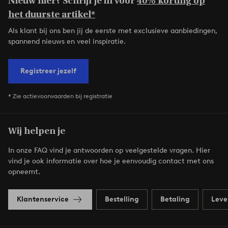
Nieuw hier? Schrijf je in voor
40% korting op
het duurste artikel*
Als klant bij ons ben jij de eerste met exclusieve aanbiedingen,
spannend nieuws en veel inspiratie.
Registreer jezelf
* Zie actievoorwaarden bij registratie
Wij helpen je
In onze FAQ vind je antwoorden op veelgestelde vragen. Hier
vind je ook informatie over hoe je eenvoudig contact met ons
opneemt.
Klantenservice
Bestelling
Betaling
Leve