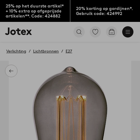
25% op het duurste artikel*
20% korting op gordijnen*.
+ 10% extra op afgeprijsde
Gebruik code: 424992
artikelen**. Code: 424882
Jotex
Ga
Go
logo
naar
to
-
favoriet
checkout
go
gemarkeerde
Verlichting
Lichtbronnen
E27
to
producten
the
home
page
Terug