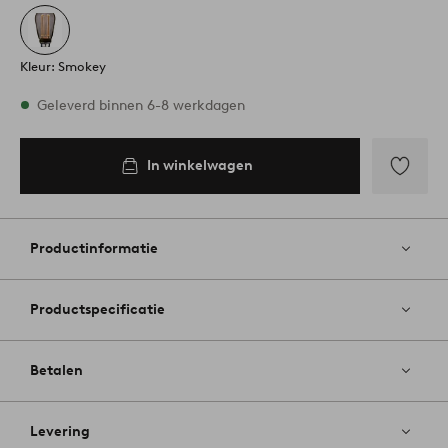
Kleur: Smokey
Op voorraad
Geleverd binnen 6-8 werkdagen
In winkelwagen
In
inkelwagen
Toevoege
aan
favoriete
Productinformatie
Productspecificatie
Betalen
Levering