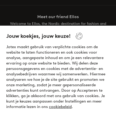
Meet our friend Ellos
Welcome to Ellos, the Nordic destination for fashion and
beauty! Get a clean, modern aesthetic and unique style for
your wardrobe. Your next inspiring look is here!
Jouw koekjes, jouw keuze!
Visit Ellos
Jotex maakt gebruik van verplichte cookies om de
website te laten functioneren en ook cookies voor
analyse, aangepaste inhoud en om je een relevantere
ervaring op onze website te bieden. Wij delen deze
persoonsgegevens en cookies met de advertentie- en
Veilig betalen - Nu betalen of opsplitsen
analysebedrijven waarmee wij samenwerken. Hiermee
analyseren we hoe je de site gebruikt en promoten we
Wil je meer weten over
onze betaalopties
?
onze marketing, zodat je meer gepersonaliseerde
advertenties kunt ontvangen. Door op Accepteren te
klikken, ga je akkoord met ons gebruik van cookies. Je
kunt je keuzes aanpassen onder Instellingen en meer
informatie lezen in ons
cookiebeleid
.
Nederland - Selecteer land