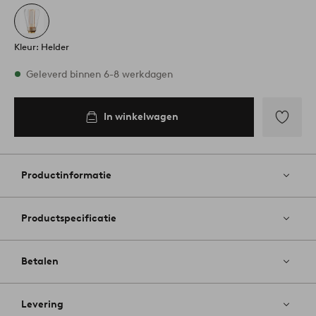
Kleur: Helder
Op voorraad
Geleverd binnen 6-8 werkdagen
In winkelwagen
In
inkelwagen
Toevoege
aan
favoriete
Productinformatie
Productspecificatie
Betalen
Levering