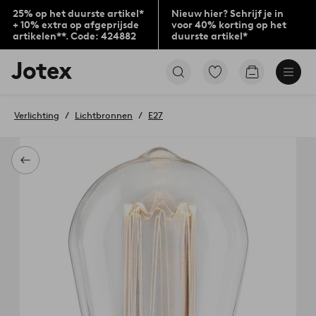
25% op het duurste artikel*
Nieuw hier? Schrijf je in
+ 10% extra op afgeprijsde
voor 40% korting op het
artikelen**. Code: 424882
duurste artikel*
Jotex
Ga
Go
logo
naar
to
-
favoriet
checkout
go
gemarkeerde
Verlichting
Lichtbronnen
E27
to
producten
the
home
page
Terug