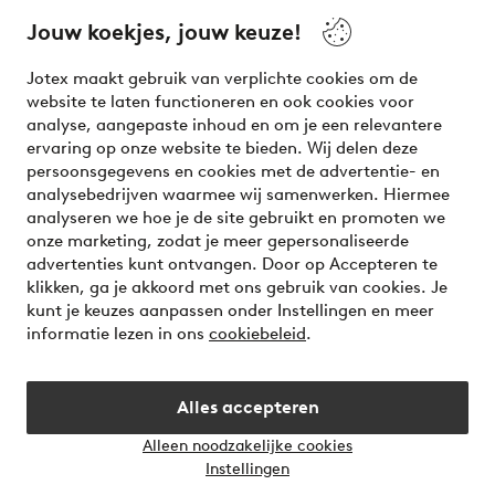
beauty! Get a clean, modern aesthetic and unique style for
your wardrobe. Your next inspiring look is here!
Jouw koekjes, jouw keuze!
Visit Ellos
Jotex maakt gebruik van verplichte cookies om de
website te laten functioneren en ook cookies voor
analyse, aangepaste inhoud en om je een relevantere
ervaring op onze website te bieden. Wij delen deze
persoonsgegevens en cookies met de advertentie- en
Veilig betalen - Nu betalen of opsplitsen
analysebedrijven waarmee wij samenwerken. Hiermee
analyseren we hoe je de site gebruikt en promoten we
Wil je meer weten over
onze betaalopties
?
onze marketing, zodat je meer gepersonaliseerde
advertenties kunt ontvangen. Door op Accepteren te
klikken, ga je akkoord met ons gebruik van cookies. Je
kunt je keuzes aanpassen onder Instellingen en meer
informatie lezen in ons
cookiebeleid
.
Nederland - Selecteer land
Alles accepteren
Instagram
Facebook
Alleen noodzakelijke cookies
Instellingen