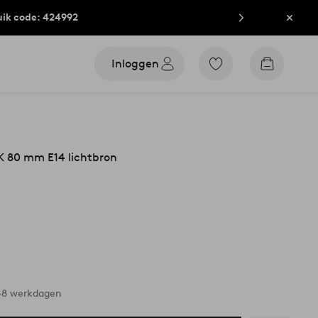
uik code: 424992
Sluit
Inloggen
Ga
Go
naar
to
favoriet
checkout
gemarkeerde
producten
 80 mm E14 lichtbron
6-8 werkdagen