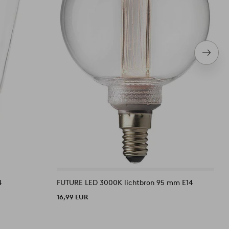
Volge
item
4
FUTURE LED 3000K lichtbron 95 mm E14
F
16,99 EUR
1