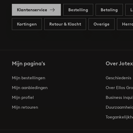
Klantenservice
Bestelling
Betaling
L
Kortingen
Retour & Klacht
Overige
Herro
Mijn pagina's
Over Jotex
Mijn bestellingen
Geschiedenis
Mijn aanbiedingen
Over Ellos Gr
Mijn profiel
Business inqui
Mijn retouren
Duurzaamhei
Toegankelijkh