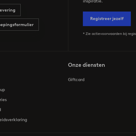
inspiratie.
evering
Registreer jezelf
epingsformulier
* Zie actievoorwaarden bij regis
Onze diensten
Giftcard
oup
ries
d
eidsverklaring