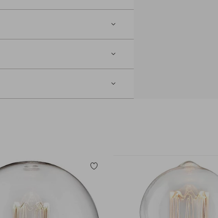
Toevoegen
aan
favorieten