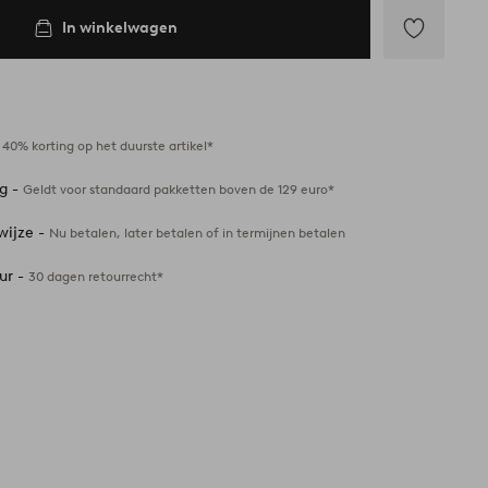
In winkelwagen
Toevoegen
aan
favorieten
-
40% korting op het duurste artikel*
ng -
Geldt voor standaard pakketten boven de 129 euro*
wijze -
Nu betalen, later betalen of in termijnen betalen
ur -
30 dagen retourrecht*