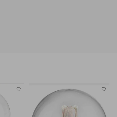
Toevoegen
Toevoege
aan
aan
favorieten
favoriete