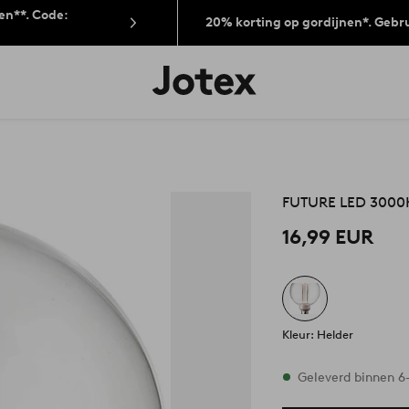
len**. Code:
20% korting op gordijnen*. Gebr
Jotex
logo
-
go
to
the
home
page
FUTURE LED 3000K
16,99 EUR
Kleur: Helder
Op voorraad
Geleverd binnen 