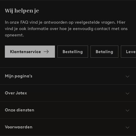
Wij helpen je
In onze FAQ vind je antwoorden op veelgestelde vragen. Hier
vind je ook informatie over hoe je eenvoudig contact met ons
opneemt.
Klantenservice
Bestelling
Betaling
Leve
Mijn pagina's
Over Jotex
Onze diensten
Voorwaarden