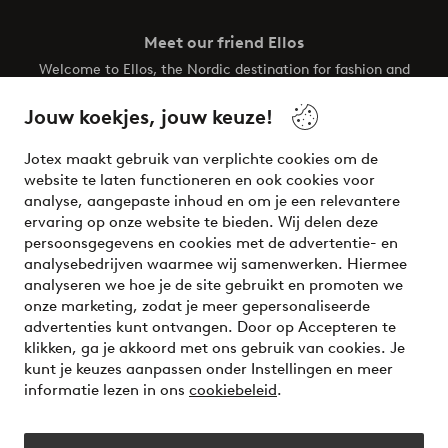
Meet our friend Ellos
Welcome to Ellos, the Nordic destination for fashion and
beauty! Get a clean, modern aesthetic and unique style for
your wardrobe. Your next inspiring look is here!
Jouw koekjes, jouw keuze!
Visit Ellos
Jotex maakt gebruik van verplichte cookies om de
website te laten functioneren en ook cookies voor
analyse, aangepaste inhoud en om je een relevantere
ervaring op onze website te bieden. Wij delen deze
persoonsgegevens en cookies met de advertentie- en
Veilig betalen - Nu betalen of opsplitsen
analysebedrijven waarmee wij samenwerken. Hiermee
analyseren we hoe je de site gebruikt en promoten we
Wil je meer weten over
onze betaalopties
?
onze marketing, zodat je meer gepersonaliseerde
advertenties kunt ontvangen. Door op Accepteren te
klikken, ga je akkoord met ons gebruik van cookies. Je
kunt je keuzes aanpassen onder Instellingen en meer
informatie lezen in ons
cookiebeleid
.
Nederland - Selecteer land