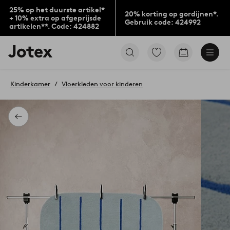
25% op het duurste artikel*
20% korting op gordijnen*.
+ 10% extra op afgeprijsde
Gebruik code: 424992
artikelen**. Code: 424882
Jotex
Ga
Go
logo
naar
to
-
favoriet
checkout
go
gemarkeerde
Kinderkamer
Vloerkleden voor kinderen
to
producten
the
home
page
Terug