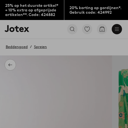
25% op het duurste artikel*
20% korting op gordijnen*.
+ 10% extra op afgeprijsde
Gebruik code: 424992
artikelen**. Code: 424882
Jotex
Ga
Go
logo
naar
to
-
favoriet
checkout
go
gemarkeerde
Beddengoed
Spreien
to
producten
the
home
page
Terug