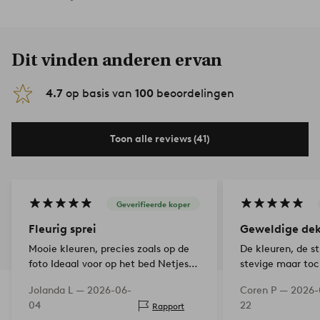
Dit vinden anderen ervan
4.7
op basis van
100
beoordelingen
Toon alle reviews (41)
Geverifieerde koper
Fleurig sprei
Geweldige deke
Mooie kleuren, precies zoals op de
De kleuren, de st
foto Ideaal voor op het bed Netjes
stevige maar toch
en snel verstuurd
Geweldig
Jolanda L —
2026-06-
Coren P —
2026-
04
22
Rapport