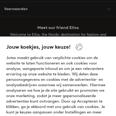
Voorwaarden
Meet our friend Ellos
Welcome to Ellos, the Nordic destination for fashion and
beauty! Get a clean, modern aesthetic and unique style for
your wardrobe. Your next inspiring look is here!
Jouw koekjes, jouw keuze!
Visit Ellos
Jotex maakt gebruik van verplichte cookies om de
website te laten functioneren en ook cookies voor
analyse, aangepaste inhoud en om je een relevantere
ervaring op onze website te bieden. Wij delen deze
persoonsgegevens en cookies met de advertentie- en
Veilig betalen - Nu betalen of opsplitsen
analysebedrijven waarmee wij samenwerken. Hiermee
analyseren we hoe je de site gebruikt en promoten we
Wil je meer weten over
onze betaalopties
?
onze marketing, zodat je meer gepersonaliseerde
advertenties kunt ontvangen. Door op Accepteren te
klikken, ga je akkoord met ons gebruik van cookies. Je
kunt je keuzes aanpassen onder Instellingen en meer