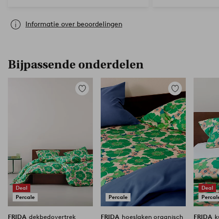
Informatie over beoordelingen
Bijpassende onderdelen
Toevoegen
Toevoegen
aan
aan
favorieten
favorieten
Deal
Deal
Percale
Percale
Percal
FRIDA
dekbedovertrek
FRIDA
hoeslaken organisch
FRIDA
k