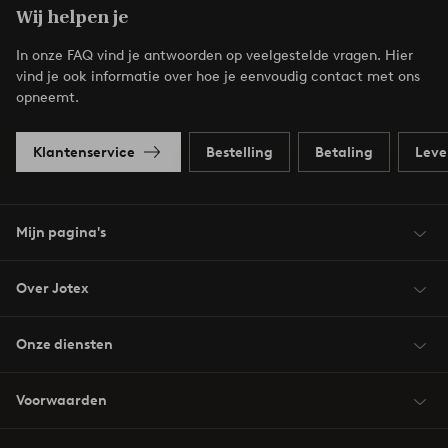
Wij helpen je
In onze FAQ vind je antwoorden op veelgestelde vragen. Hier
vind je ook informatie over hoe je eenvoudig contact met ons
opneemt.
Klantenservice
Bestelling
Betaling
Leve
Mijn pagina's
Over Jotex
Onze diensten
Voorwaarden