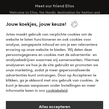
Meet our friend Ellos
Welcome to Ellos, the Nordic destination for fashion and
beauty! Get a clean, modern aesthetic and unique style for
your wardrobe. Your next inspiring look is here!
Jouw koekjes, jouw keuze!
Visit Ellos
Jotex maakt gebruik van verplichte cookies om de
website te laten functioneren en ook cookies voor
analyse, aangepaste inhoud en om je een relevantere
ervaring op onze website te bieden. Wij delen deze
persoonsgegevens en cookies met de advertentie- en
Veilig betalen - Nu betalen of opsplitsen
analysebedrijven waarmee wij samenwerken. Hiermee
analyseren we hoe je de site gebruikt en promoten we
Wil je meer weten over
onze betaalopties
?
onze marketing, zodat je meer gepersonaliseerde
advertenties kunt ontvangen. Door op Accepteren te
klikken, ga je akkoord met ons gebruik van cookies. Je
kunt je keuzes aanpassen onder Instellingen en meer
informatie lezen in ons
cookiebeleid
.
Nederland - Selecteer land
Alles accepteren