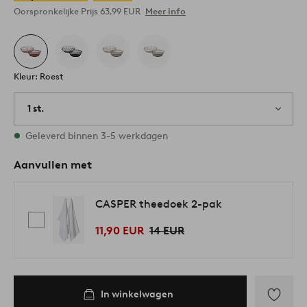
Oorspronkelijke Prijs
63,99 EUR
Meer info
Kleur: Roest
1 st.
Op voorraad
Geleverd binnen 3-5 werkdagen
Aanvullen met
CASPER theedoek 2-pak
11,90 EUR
14 EUR
In winkelwagen