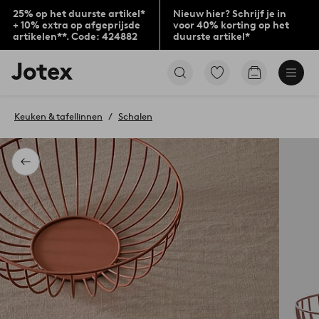
25% op het duurste artikel*
Nieuw hier? Schrijf je in
+ 10% extra op afgeprijsde
voor 40% korting op het
artikelen**. Code: 424882
duurste artikel*
Jotex
Ga
Go
logo
naar
to
-
favoriet
checkout
go
gemarkeerde
Keuken & tafellinnen
Schalen
to
producten
the
home
page
Terug