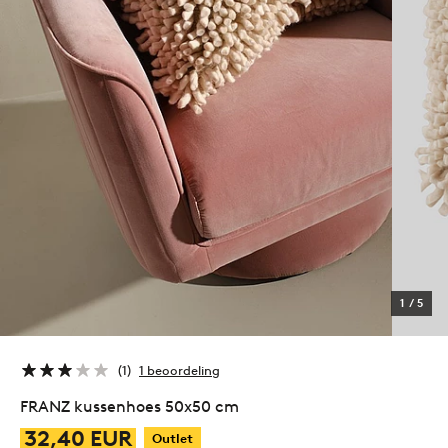
1
/
5
1
1 beoordeling
FRANZ kussenhoes 50x50 cm
32,40 EUR
Outlet