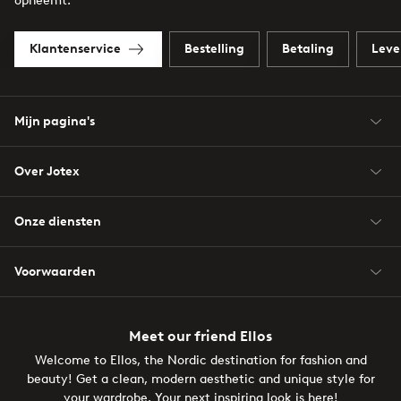
opneemt.
Klantenservice
Bestelling
Betaling
Leve
Mijn pagina's
Over Jotex
Onze diensten
Voorwaarden
Meet our friend Ellos
Welcome to Ellos, the Nordic destination for fashion and
beauty! Get a clean, modern aesthetic and unique style for
your wardrobe. Your next inspiring look is here!