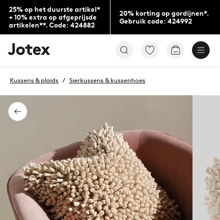
25% op het duurste artikel*
20% korting op gordijnen*.
+ 10% extra op afgeprijsde
Gebruik code: 424992
artikelen**. Code: 424882
Jotex
Ga
Go
logo
naar
to
-
favoriet
checkout
go
gemarkeerde
Kussens & plaids
Sierkussens & kussenhoes
to
producten
the
home
page
Terug