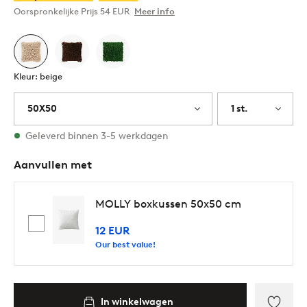
Oorspronkelijke Prijs
54 EUR
Meer info
Kleur: beige
50X50
1 st.
Op voorraad
Geleverd binnen 3-5 werkdagen
Aanvullen met
MOLLY boxkussen 50x50 cm
12 EUR
Our best value!
In winkelwagen