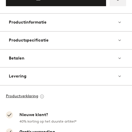
Toevo
aan
favori
Productinformatie
Productspecificatie
Betalen
Levering
Productverklaring
Nieuwe klant?
40% korting op het duurste artikel*
Gratis verzending