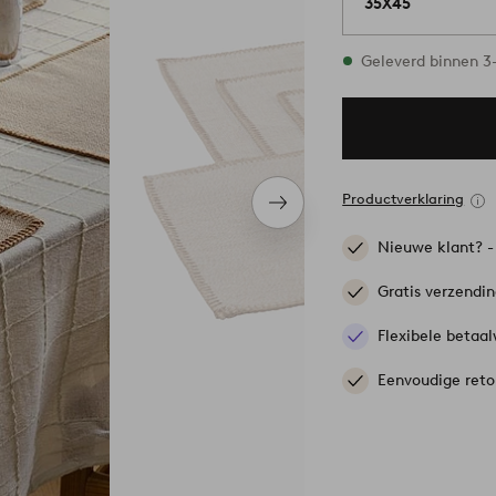
35X45
Op voorraad
Geleverd binnen 
Productverklaring
Volgend
item
Nieuwe klant? 
Gratis verzendi
Flexibele betaal
Eenvoudige reto