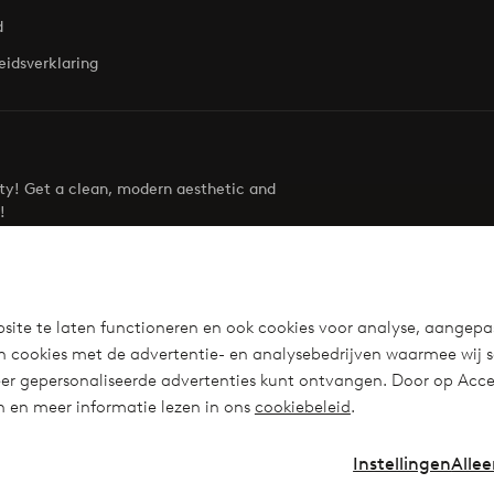
d
eidsverklaring
uty! Get a clean, modern aesthetic and
!
Visit Ellos
site te laten functioneren en ook cookies voor analyse, aangepa
n cookies met de advertentie- en analysebedrijven waarmee wij 
r gepersonaliseerde advertenties kunt ontvangen. Door op Accep
en en meer informatie lezen in ons
cookiebeleid
.
Instellingen
Allee
Instagra
Fa
Nederland - Selecteer land