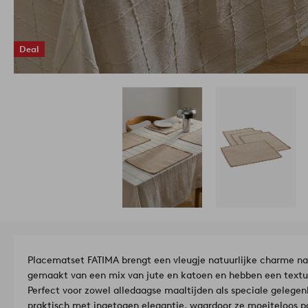
Deal
Placematset FATIMA brengt een vleugje natuurlijke charme naa
gemaakt van een mix van jute en katoen en hebben een textuur 
Perfect voor zowel alledaagse maaltijden als speciale gelege
praktisch met ingetogen elegantie, waardoor ze moeiteloos pa