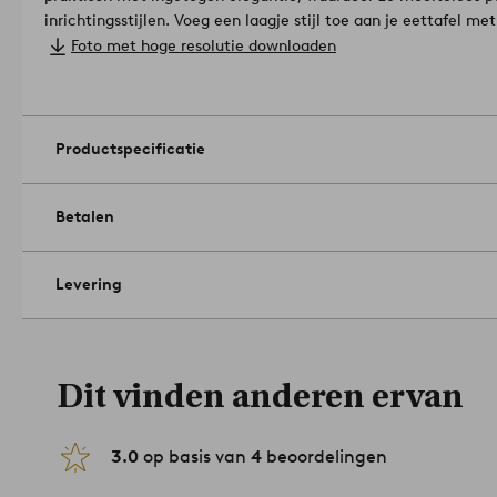
inrichtingsstijlen. Voeg een laagje stijl toe aan je eettafel me
Katoen.
Foto met hoge resolutie downloaden
Afmetingen; Breedte: 35.0 cm. Hoogte: 0,02 cm. Lengte/diep
Hoeveelheid in verpakking: 4.
Gramsgewicht: 500 g/m².
Alleen de vuile plekken proper mak
machinaal drogen. Niet strijken. Niet droogkuisen.
Artikelnum
Productspecificatie
Betalen
Levering
Dit vinden anderen ervan
3.0
op basis van
4
beoordelingen