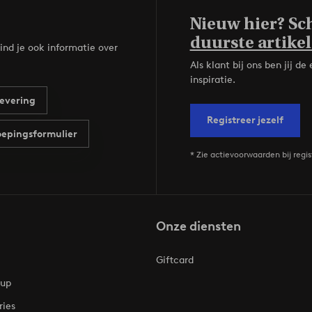
Nieuw hier? Sch
duurste artikel
ind je ook informatie over
Als klant bij ons ben jij 
inspiratie.
evering
Registreer jezelf
epingsformulier
* Zie actievoorwaarden bij regis
Onze diensten
Giftcard
oup
ries