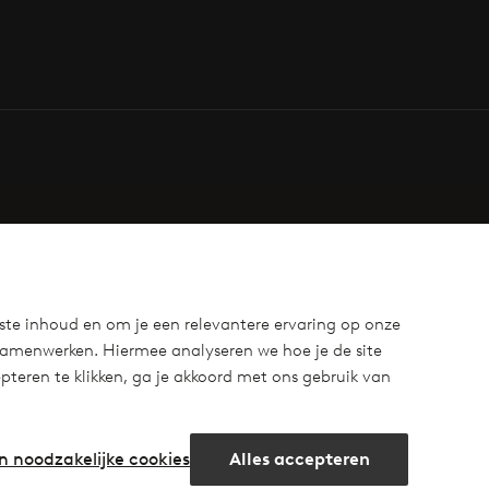
ste inhoud en om je een relevantere ervaring op onze
samenwerken. Hiermee analyseren we hoe je de site
teren te klikken, ga je akkoord met ons gebruik van
n noodzakelijke cookies
Alles accepteren
m
cebook