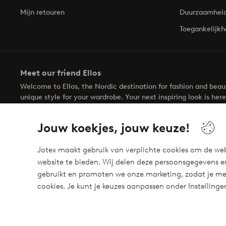
Mijn retouren
Duurzaamhei
Toegankelijkh
Meet our friend Ellos
Welcome to Ellos, the Nordic destination for fashion and bea
unique style for your wardrobe. Your next inspiring look is here
Jouw koekjes, jouw keuze!
Jotex maakt gebruik van verplichte cookies om de web
website te bieden. Wij delen deze persoonsgegevens e
Veilig betalen - Nu betalen of opsplitsen
gebruikt en promoten we onze marketing, zodat je mee
Wil je meer weten over
onze betaalopties
?
cookies. Je kunt je keuzes aanpassen onder Instelling