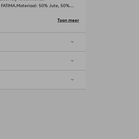
t FATIMA.
Materiaal: 50% Jute, 50%
te: 45.0 cm.
Toon meer
en. Gebruik geen bleekmiddel. Niet
mer: 2182762-01-105