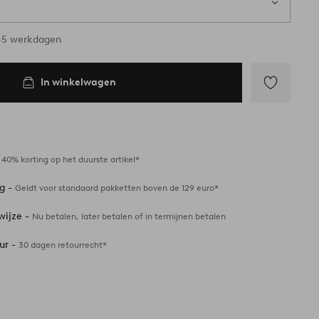
3-5 werkdagen
In winkelwagen
Toevoegen
aan
favorieten
-
40% korting op het duurste artikel*
ng -
Geldt voor standaard pakketten boven de 129 euro*
wijze -
Nu betalen, later betalen of in termijnen betalen
ur -
30 dagen retourrecht*