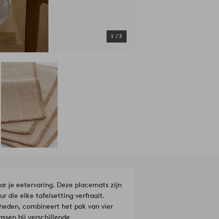
1
/
3
r je eetervaring. Deze placemats zijn
die elke tafelsetting verfraait.
nheden, combineert het pak van vier
ssen bij verschillende