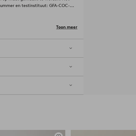
nummer en testinstituut: GFA-COC-
cil (FSC), wat betekent dat het hout
ekening wordt gehouden met mens en
Toon meer
fmeting: B 45.0 x H 45.0 x D 35.0 cm.
ge doek. Tip/advies: Als je een
ndere bescherming op de
511-03-0