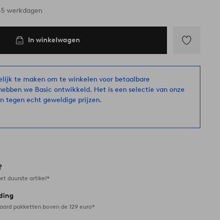
3-5 werkdagen
In winkelwagen
Toevoegen
aan
favorieten
ijk te maken om te winkelen voor betaalbare
hebben we Basic ontwikkeld. Het is een selectie van onze
n tegen echt geweldige prijzen.
?
et duurste artikel*
ding
daard pakketten boven de 129 euro*