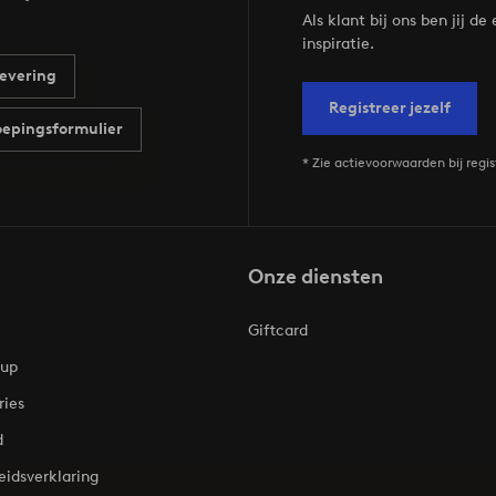
Als klant bij ons ben jij 
inspiratie.
evering
Registreer jezelf
epingsformulier
* Zie actievoorwaarden bij regis
Onze diensten
Giftcard
oup
ries
d
eidsverklaring