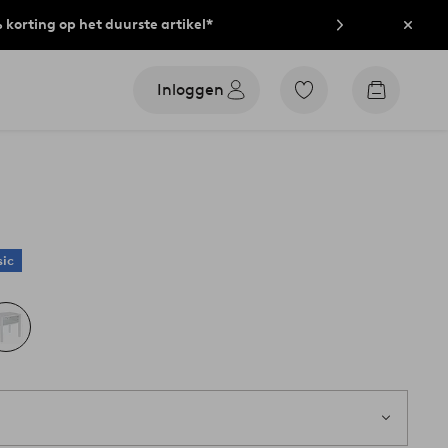
% korting op het duurste artikel*
Sluit
Inloggen
Ga
Go
naar
to
favoriet
checkout
gemarkeerde
producten
sic