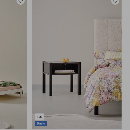
Toevoegen
Toevoege
aan
aan
favorieten
favoriete
Basic