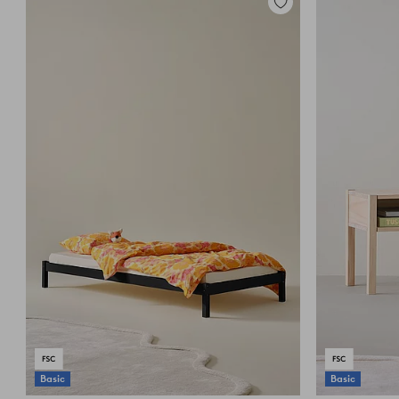
Toevoegen
aan
favorieten
Basic
Basic