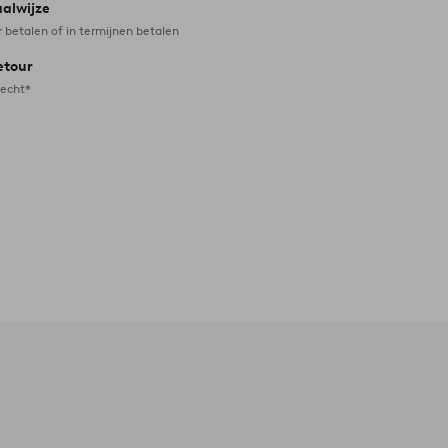
aalwijze
r betalen of in termijnen betalen
etour
recht*