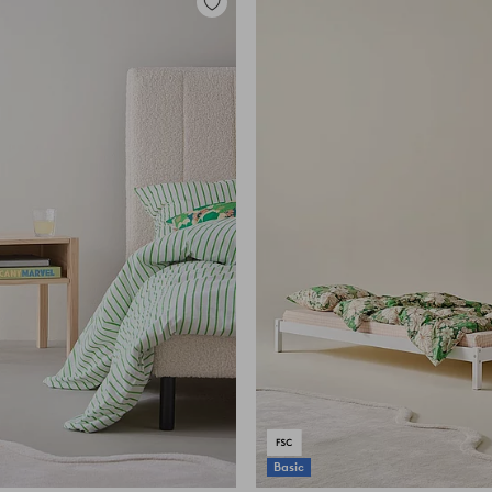
Toevoegen
aan
favorieten
Basic