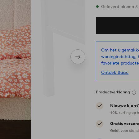
Op voorraad
Geleverd binnen 
Om het u gemakkel
woninginrichting, 
Volgend
favoriete producte
item
Ontdek Basic
Productverklaring
Nieuwe klant
40% korting op h
Gratis verzen
Geldt voor stan