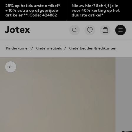
25% op het duurste artikel*
Nieuw hier? Schrijf je in
+ 10% extra op afgeprijsde
voor 40% korting op het
artikelen**. Code: 424882
duurste artikel*
Jotex
Ga
Go
logo
naar
to
-
favoriet
checkout
go
gemarkeerde
Kinderkamer
Kindermeubels
Kinderbedden & ledikanten
to
producten
the
home
page
Terug