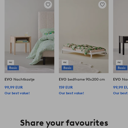
Toevoegen
Toevoegen
aan
aan
favorieten
favorieten
Basic
Basic
Basic
EVO
Nachtkastje
EVO
bedframe 90x200 cm
EVO
Nac
99,99 EUR
159 EUR
99,99 E
Our best value!
Our best value!
Our best
Share your favourites