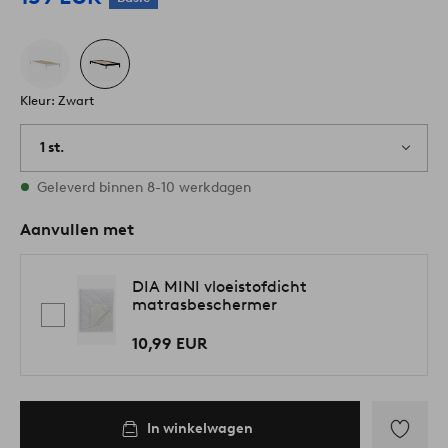
Kleur: Zwart
1 st.
Op voorraad
Geleverd binnen 8-10 werkdagen
Aanvullen met
DIA MINI vloeistofdicht
matrasbeschermer
10,99 EUR
In winkelwagen