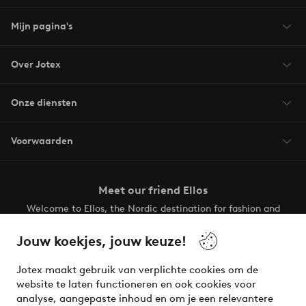
Mijn pagina's
Over Jotex
Onze diensten
Voorwaarden
Meet our friend Ellos
Welcome to Ellos, the Nordic destination for fashion and
beauty! Get a clean, modern aesthetic and unique style for
your wardrobe. Your next inspiring look is here!
Jouw koekjes, jouw keuze!
Visit Ellos
Jotex maakt gebruik van verplichte cookies om de
website te laten functioneren en ook cookies voor
analyse, aangepaste inhoud en om je een relevantere