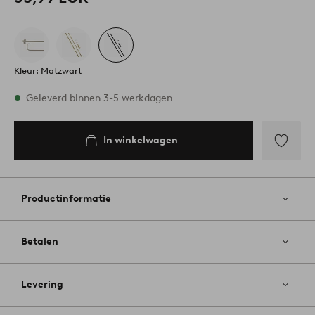
Kleur: Matzwart
Op voorraad
Geleverd binnen 3-5 werkdagen
In winkelwagen
In
inkelwagen
Toevoege
aan
favoriete
Productinformatie
Betalen
Levering