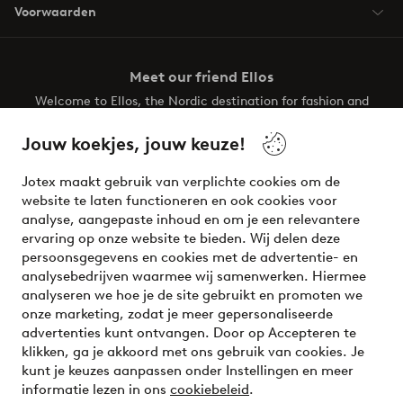
Voorwaarden
Meet our friend Ellos
Welcome to Ellos, the Nordic destination for fashion and
beauty! Get a clean, modern aesthetic and unique style for
your wardrobe. Your next inspiring look is here!
Jouw koekjes, jouw keuze!
Visit Ellos
Jotex maakt gebruik van verplichte cookies om de
website te laten functioneren en ook cookies voor
analyse, aangepaste inhoud en om je een relevantere
ervaring op onze website te bieden. Wij delen deze
persoonsgegevens en cookies met de advertentie- en
Veilig betalen - Nu betalen of opsplitsen
analysebedrijven waarmee wij samenwerken. Hiermee
analyseren we hoe je de site gebruikt en promoten we
Wil je meer weten over
onze betaalopties
?
onze marketing, zodat je meer gepersonaliseerde
advertenties kunt ontvangen. Door op Accepteren te
klikken, ga je akkoord met ons gebruik van cookies. Je
kunt je keuzes aanpassen onder Instellingen en meer
informatie lezen in ons
cookiebeleid
.