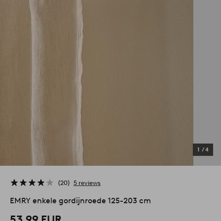
1
/
4
20
5 reviews
EMRY enkele gordijnroede 125-203 cm
53,99 EUR