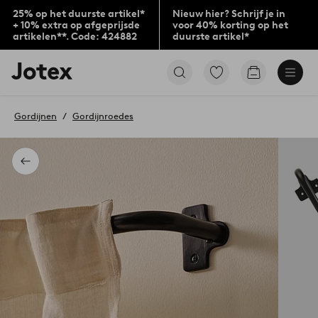
25% op het duurste artikel*
Nieuw hier? Schrijf je in
+ 10% extra op afgeprijsde
voor 40% korting op het
artikelen**. Code: 424882
duurste artikel*
Jotex
Ga
Go
logo
naar
to
-
favoriet
checkout
go
gemarkeerde
Gordijnen
Gordijnroedes
to
producten
the
home
page
Terug