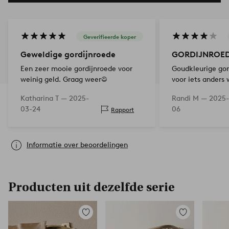
Geverifieerde koper
Geweldige gordijnroede
GORDIJNROE
Een zeer mooie gordijnroede voor
Goudkleurige gor
weinig geld. Graag weer☺️
voor iets anders
mooie uitvoering
Katharina T —
2025-
Randi M —
2025-
Aanbevolen!
03-24
06
Rapport
Informatie over beoordelingen
Producten uit dezelfde serie
Toevoegen
Toevoegen
aan
aan