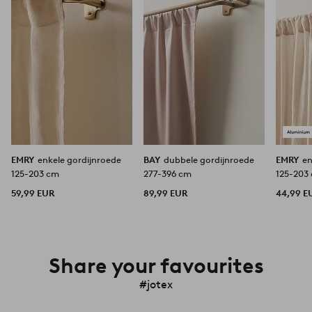
favorieten
favorieten
EMRY
enkele gordijnroede
BAY
dubbele gordijnroede
EMRY
en
125-203 cm
277-396 cm
125-203
59,99 EUR
89,99 EUR
44,99 E
Share your favourites
#jotex