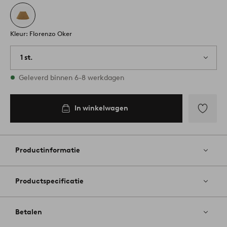
Kleur: Florenzo Oker
1 st.
Op voorraad
Geleverd binnen 6-8 werkdagen
In winkelwagen
Toevoege
aan
favoriete
Productinformatie
Productspecificatie
Betalen