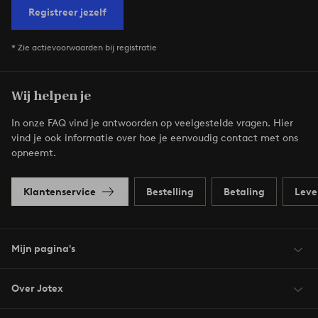
Registreer jezelf
* Zie actievoorwaarden bij registratie
Wij helpen je
In onze FAQ vind je antwoorden op veelgestelde vragen. Hier
vind je ook informatie over hoe je eenvoudig contact met ons
opneemt.
Klantenservice
Bestelling
Betaling
Leve
Mijn pagina's
Over Jotex