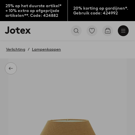
25% op het duurste artikel*
20% korting op gordijnen*.
+ 10% extra op afgeprijsde
Gebruik code: 424992
artikelen**. Code: 424882
Jotex
Ga
Go
logo
naar
to
-
favoriet
checkout
go
gemarkeerde
Verlichting
Lampenkappen
to
producten
the
home
page
Terug