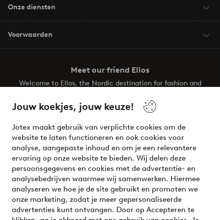
Onze diensten
Voorwaarden
Meet our friend Ellos
Welcome to Ellos, the Nordic destination for fashion and
beauty! Get a clean, modern aesthetic and unique style for
your wardrobe. Your next inspiring look is here!
Jouw koekjes, jouw keuze!
Visit Ellos
Jotex maakt gebruik van verplichte cookies om de
website te laten functioneren en ook cookies voor
analyse, aangepaste inhoud en om je een relevantere
ervaring op onze website te bieden. Wij delen deze
persoonsgegevens en cookies met de advertentie- en
Veilig betalen - Nu betalen of opsplitsen
analysebedrijven waarmee wij samenwerken. Hiermee
analyseren we hoe je de site gebruikt en promoten we
Wil je meer weten over
onze betaalopties
?
onze marketing, zodat je meer gepersonaliseerde
advertenties kunt ontvangen. Door op Accepteren te