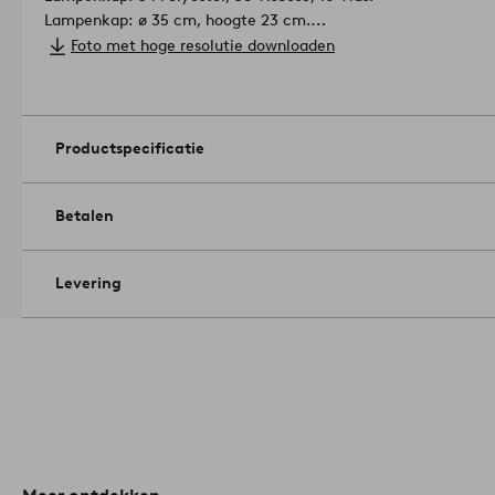
Lampenkap: ø 35 cm, hoogte 23 cm.
Lichtbron niet inbegrepen.
Foto met hoge resolutie downloaden
Beugel lampenkap: Ring beugel E27.
Fitting: E27.
Artikelnummer: 2108801-01-0
Productspecificatie
Betalen
Levering