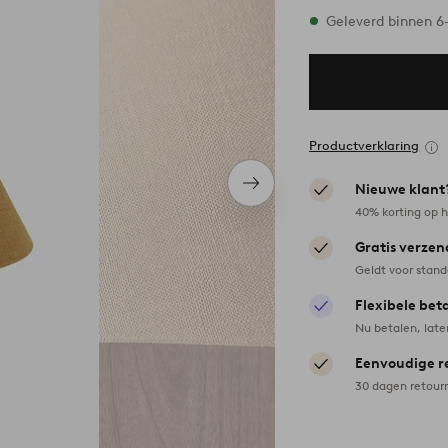
Op voorraad
Geleverd binnen 
Productverklaring
Nieuwe klant
Volgend
item
40% korting op h
Gratis verzen
Geldt voor stan
Flexibele bet
Nu betalen, late
Eenvoudige r
30 dagen retour