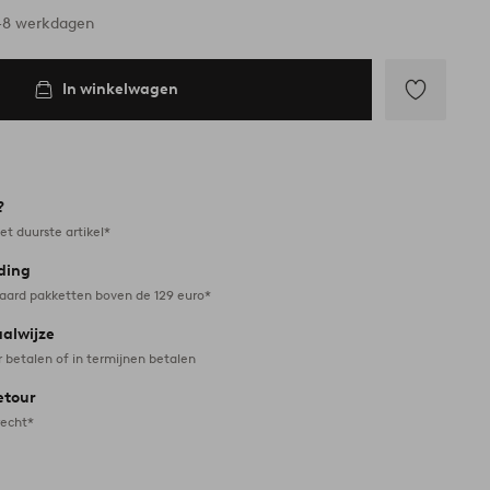
6-8 werkdagen
In winkelwagen
Toevoegen
aan
favorieten
?
et duurste artikel*
ding
daard pakketten boven de 129 euro*
aalwijze
r betalen of in termijnen betalen
etour
recht*