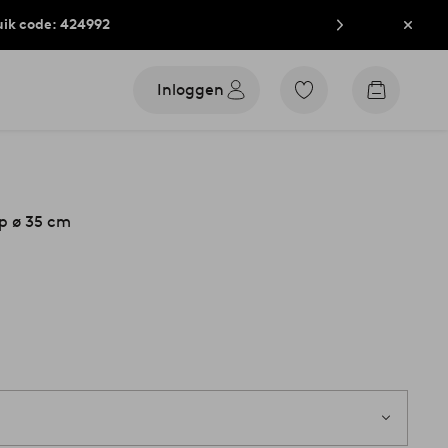
uik code: 424992
Sluit
Inloggen
Ga
Go
naar
to
favoriet
checkout
gemarkeerde
producten
p ø 35 cm