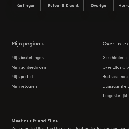
Kortingen
Retour & Klacht
Overige
Herro
Mijn pagina's
Over Jotex
Mijn bestellingen
Geschiedenis
Mijn aanbiedingen
Over Ellos Gr
Mijn profiel
Business inqui
Mijn retouren
Duurzaamhei
Toegankelijkh
Meet our friend Ellos
Welcome to Ellos, the Nordic destination for fashion and bea