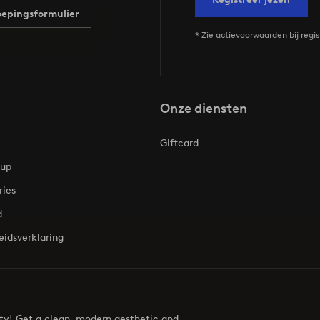
epingsformulier
* Zie actievoorwaarden bij regis
Onze diensten
Giftcard
oup
ries
d
eidsverklaring
uty! Get a clean, modern aesthetic and