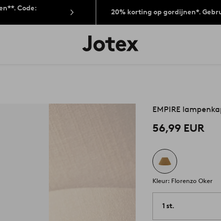
len**. Code:
20% korting op gordijnen*. Gebr
Jotex
logo
-
go
to
the
home
page
EMPIRE lampenka
56,99 EUR
Kleur: Florenzo Oker
1 st.