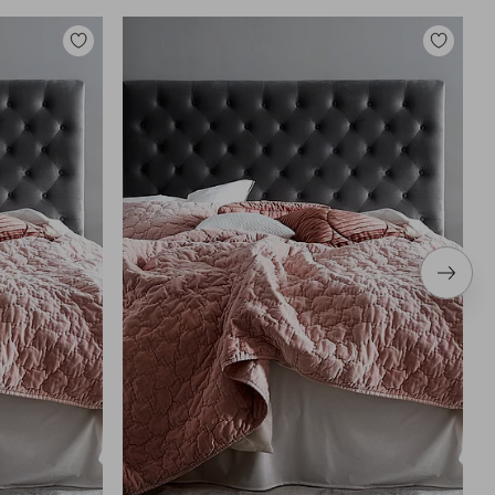
Toevoegen
Toevoege
aan
aan
favorieten
favoriete
Volge
item