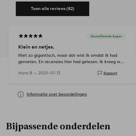
Toon alle reviews (82)
Geverifieerde koper
Klein en netjes.
Niet zo gigantisch, maar dat wist ik omdat ik had
gemeten. En recensies hier had gelezen. Ik kreeg wat
ik verwachtte. Mooie kleur.
Anna B —
2025-07-13
Rapport
Informatie over beoordelingen
Bijpassende onderdelen