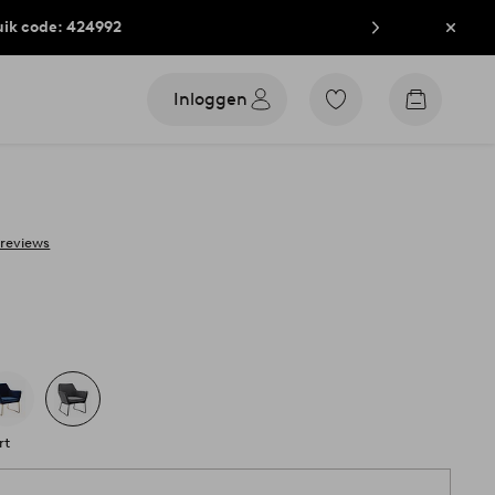
uik code: 424992
Sluit
Inloggen
Ga
Go
naar
to
favoriet
checkout
gemarkeerde
producten
 reviews
rt