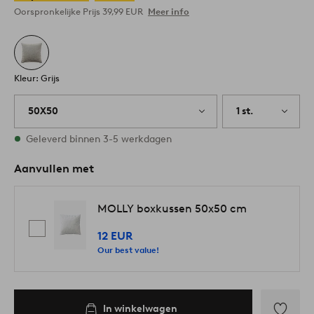
Oorspronkelijke Prijs
39,99 EUR
Meer info
Kleur: Grijs
50X50
1 st.
Op voorraad
Geleverd binnen 3-5 werkdagen
Aanvullen met
MOLLY boxkussen 50x50 cm
12 EUR
Our best value!
In winkelwagen