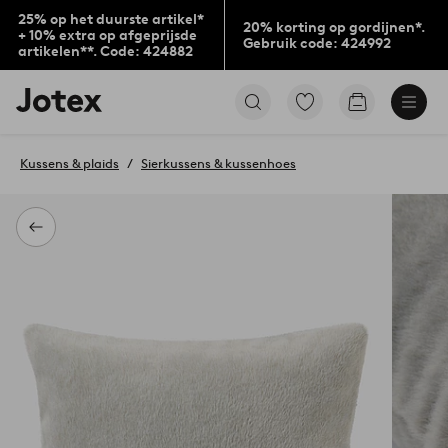
25% op het duurste artikel*
20% korting op gordijnen*.
+ 10% extra op afgeprijsde
Gebruik code: 424992
artikelen**. Code: 424882
Jotex
Ga
Go
logo
naar
to
-
favoriet
checkout
go
gemarkeerde
Kussens & plaids
Sierkussens & kussenhoes
to
producten
the
home
page
Terug