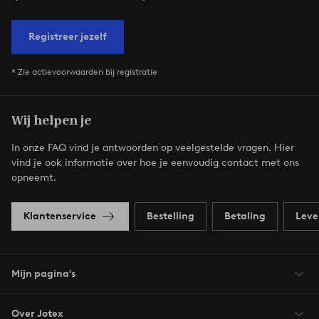
Registreer jezelf
* Zie actievoorwaarden bij registratie
Wij helpen je
In onze FAQ vind je antwoorden op veelgestelde vragen. Hier
vind je ook informatie over hoe je eenvoudig contact met ons
opneemt.
Klantenservice
Bestelling
Betaling
Leve
Mijn pagina's
Over Jotex