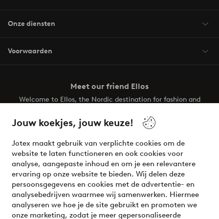
Onze diensten
Voorwaarden
Meet our friend Ellos
Welcome to Ellos, the Nordic destination for fashion and
beauty! Get a clean, modern aesthetic and unique style for
your wardrobe. Your next inspiring look is here!
Jouw koekjes, jouw keuze!
Visit Ellos
Jotex maakt gebruik van verplichte cookies om de
website te laten functioneren en ook cookies voor
analyse, aangepaste inhoud en om je een relevantere
ervaring op onze website te bieden. Wij delen deze
persoonsgegevens en cookies met de advertentie- en
Veilig betalen - Nu betalen of opsplitsen
analysebedrijven waarmee wij samenwerken. Hiermee
analyseren we hoe je de site gebruikt en promoten we
Wil je meer weten over
onze betaalopties
?
onze marketing, zodat je meer gepersonaliseerde