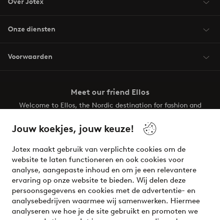
Over Jotex
Onze diensten
Voorwaarden
Meet our friend Ellos
Welcome to Ellos, the Nordic destination for fashion and
beauty! Get a clean, modern aesthetic and unique style for
your wardrobe. Your next inspiring look is here!
Jouw koekjes, jouw keuze!
Visit Ellos
Jotex maakt gebruik van verplichte cookies om de
website te laten functioneren en ook cookies voor
analyse, aangepaste inhoud en om je een relevantere
ervaring op onze website te bieden. Wij delen deze
persoonsgegevens en cookies met de advertentie- en
Veilig betalen - Nu betalen of opsplitsen
analysebedrijven waarmee wij samenwerken. Hiermee
analyseren we hoe je de site gebruikt en promoten we
Wil je meer weten over
onze betaalopties
?