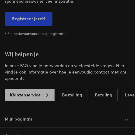
spannend nieuws en veel inspiratie.
Registreer jezelf
* Zie actievoorwaarden bij registratie
Wij helpen je
In onze FAQ vind je antwoorden op veelgestelde vragen. Hier
vind je ook informatie over hoe je eenvoudig contact met ons
opneemt.
Klantenservice
Bestelling
Betaling
Leve
Mijn pagina's