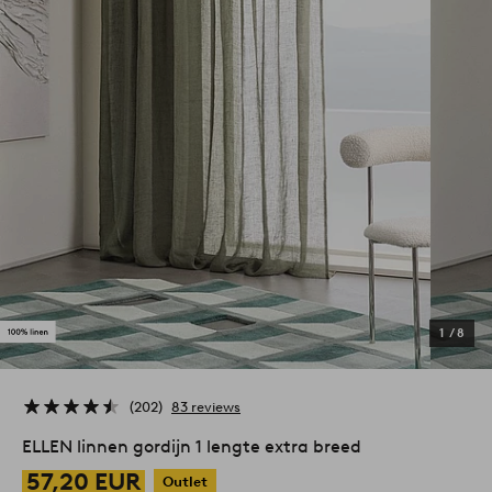
1
/
8
202
83 reviews
ELLEN linnen gordijn 1 lengte extra breed
57,20 EUR
Outlet