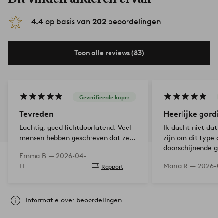
4.4
op basis van
202
beoordelingen
Toon alle reviews (83)
Geverifieerde koper
Tevreden
Heerlijke gord
Luchtig, goed lichtdoorlatend. Veel
Ik dacht niet dat
mensen hebben geschreven dat ze
zijn om dit type
verschillende lengtes hadden bij het
doorschijnende g
Emma B —
2026-04-
kopen van meerdere, maar dat
op de markt te v
11
Maria R —
2026-
Rapport
probleem had ik niet.
zijn absoluut hee
stomer gekocht
Informatie over beoordelingen