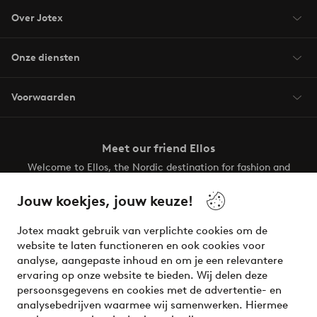
Over Jotex
Onze diensten
Voorwaarden
Meet our friend Ellos
Welcome to Ellos, the Nordic destination for fashion and
beauty! Get a clean, modern aesthetic and unique style for
your wardrobe. Your next inspiring look is here!
Jouw koekjes, jouw keuze!
Visit Ellos
Jotex maakt gebruik van verplichte cookies om de
website te laten functioneren en ook cookies voor
analyse, aangepaste inhoud en om je een relevantere
ervaring op onze website te bieden. Wij delen deze
persoonsgegevens en cookies met de advertentie- en
Veilig betalen - Nu betalen of opsplitsen
analysebedrijven waarmee wij samenwerken. Hiermee