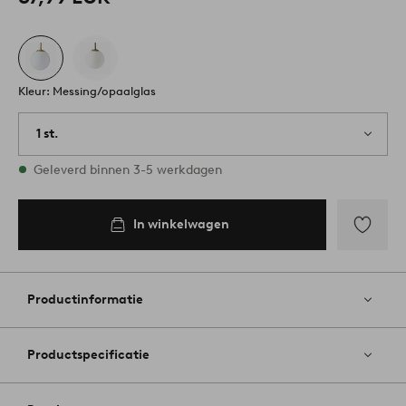
Kleur: Messing/opaalglas
1 st.
Op voorraad
Geleverd binnen 3-5 werkdagen
In winkelwagen
Toevoege
aan
favoriete
Productinformatie
Productspecificatie