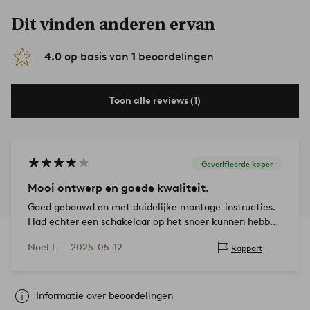
Dit vinden anderen ervan
4.0
op basis van
1
beoordelingen
Toon alle reviews (1)
Geverifieerde koper
Mooi ontwerp en goede kwaliteit.
Goed gebouwd en met duidelijke montage-instructies.
Had echter een schakelaar op het snoer kunnen hebben
en een wit snoer in plaats daarvan. Het ontwerp van de
Noel L —
2025-05-12
Rapport
glazen k…
Informatie over beoordelingen