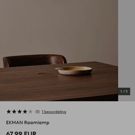
1
/
5
1
1 beoordeling
EKMAN Raamlamp
67,99 EUR