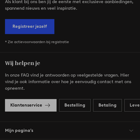
Als klant bij ons ben jij de eerste met exclusieve aanbiedingen,
spannend nieuws en veel inspiratie.
Registreer jezelf
* Zie actievoorwaarden bij registratie
Wij helpen je
In onze FAQ vind je antwoorden op veelgestelde vragen. Hier
vind je ook informatie over hoe je eenvoudig contact met ons
opneemt.
Klantenservice
Bestelling
Betaling
Leve
Mijn pagina's