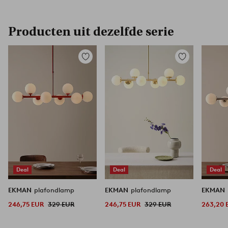
Producten uit dezelfde serie
Toevoegen
Toevoegen
aan
aan
favorieten
favorieten
Deal
Deal
Deal
EKMAN
plafondlamp
EKMAN
plafondlamp
EKMAN
246,75 EUR
329 EUR
246,75 EUR
329 EUR
263,20 