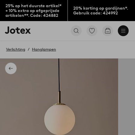
25% op het duurste artikel*
20% korting op gordijnen*.
+ 10% extra op afgeprijsde
Gebruik code: 424992
artikelen**. Code: 424882
Jotex
Ga
Go
logo
naar
to
-
favoriet
checkout
go
gemarkeerde
Verlichting
Hanglampen
to
producten
the
home
page
Terug