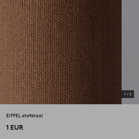
1
/
2
EIFFEL stofstaal
1 EUR