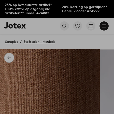
25% op het duurste artikel*
20% korting op gordijnen*.
+ 10% extra op afgeprijsde
Gebruik code: 424992
artikelen**. Code: 424882
Jotex
Ga
Go
logo
naar
to
-
favoriet
checkout
go
gemarkeerde
Samples
Stofstalen - Meubels
to
producten
the
home
page
Terug