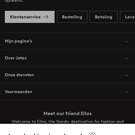
opneemt.
Klantenservice
Bestelling
Betaling
Leve
Mijn pagina's
Over Jotex
Onze diensten
Voorwaarden
Meet our friend Ellos
Welcome to Ellos, the Nordic destination for fashion and
beauty! Get a clean, modern aesthetic and unique style for
your wardrobe. Your next inspiring look is here!