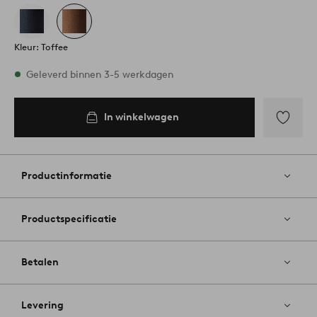
Kleur: Toffee
Op voorraad
Geleverd binnen 3-5 werkdagen
In winkelwagen
In
inkelwagen
Toevoege
aan
favoriete
Productinformatie
Productspecificatie
Betalen
Levering