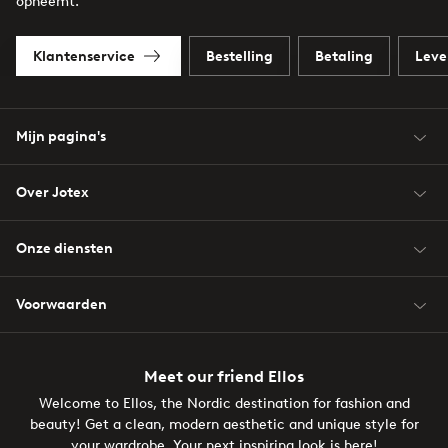
opneemt.
Klantenservice
Bestelling
Betaling
Leve
Mijn pagina's
Over Jotex
Onze diensten
Voorwaarden
Meet our friend Ellos
Welcome to Ellos, the Nordic destination for fashion and
beauty! Get a clean, modern aesthetic and unique style for
your wardrobe. Your next inspiring look is here!