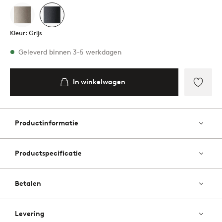
Kleur: Grijs
Op voorraad
Geleverd binnen 3-5 werkdagen
In winkelwagen
In
inkelwagen
Toevo
aan
favori
Productinformatie
Productspecificatie
Betalen
Levering