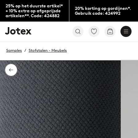
25% op het duurste artikel*
20% korting op gordijnen*.
+ 10% extra op afgeprijsde
Gebruik code: 424992
artikelen**. Code: 424882
Jotex
Ga
Go
logo
naar
to
-
favoriet
checkout
go
gemarkeerde
Samples
Stofstalen - Meubels
to
producten
the
home
page
Terug