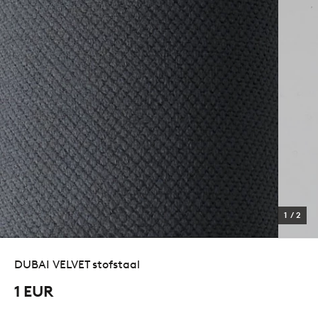
1
/
2
DUBAI VELVET stofstaal
1 EUR