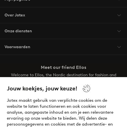
Over Jotex
Onze diensten
Voorwaarden
Meet our friend Ellos
Welcome to Ellos, the Nordic destination for fashion and
beauty! Get a clean, modern aesthetic and unique style for
your wardrobe. Your next inspiring look is here!
Jouw koekjes, jouw keuze!
Visit Ellos
Jotex maakt gebruik van verplichte cookies om de
website te laten functioneren en ook cookies voor
analyse, aangepaste inhoud en om je een relevantere
ervaring op onze website te bieden. Wij delen deze
persoonsgegevens en cookies met de advertentie- en