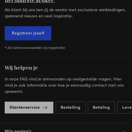
het duurste artikel*
Als klant bij ons ben jij de eerste met exclusieve aanbiedingen,
spannend nieuws en veel inspiratie.
Registreer jezelf
* Zie actievoorwaarden bij registratie
Wij helpen je
In onze FAQ vind je antwoorden op veelgestelde vragen. Hier
vind je ook informatie over hoe je eenvoudig contact met ons
opneemt.
Klantenservice
Bestelling
Betaling
Leve
Mijn pagina's