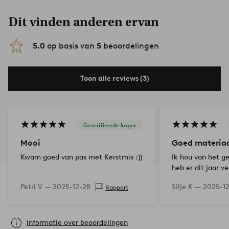
Dit vinden anderen ervan
5.0
op basis van
5
beoordelingen
Toon alle reviews (3)
Geverifieerde koper
Mooi
Goed materia
Kwam goed van pas met Kerstmis :))
Ik hou van het ge
heb er dit jaar v
mee gemaakt voo
Petri V —
2025-12-28
Silje K —
2025-1
Rapport
heb nog steeds w
Informatie over beoordelingen