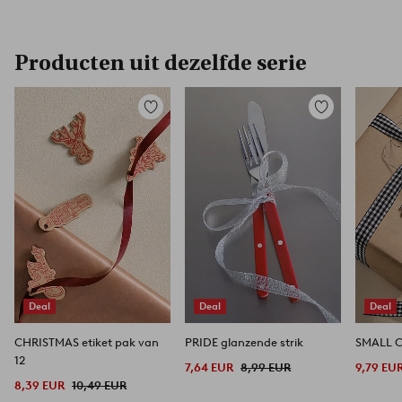
Producten uit dezelfde serie
Toevoegen
Toevoegen
aan
aan
favorieten
favorieten
Deal
Deal
Deal
CHRISTMAS etiket pak van
PRIDE glanzende strik
12
7,64 EUR
8,99 EUR
9,79 EU
8,39 EUR
10,49 EUR