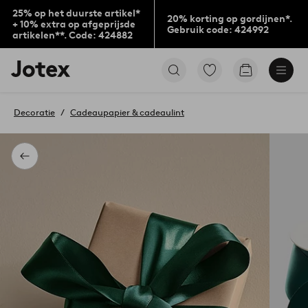
25% op het duurste artikel*
20% korting op gordijnen*.
+ 10% extra op afgeprijsde
Gebruik code: 424992
artikelen**. Code: 424882
Jotex
Ga
Go
logo
naar
to
-
favoriet
checkout
go
gemarkeerde
Decoratie
Cadeaupapier & cadeaulint
to
producten
the
home
page
Terug