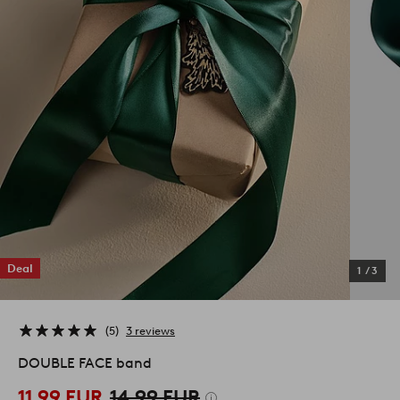
Deal
1
/
3
5
3 reviews
DOUBLE FACE band
11,99 EUR
14,99 EUR