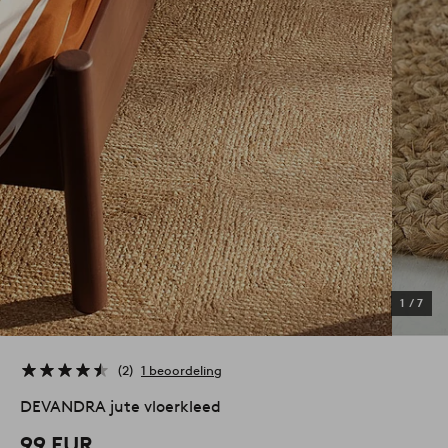
1
/
7
2
1 beoordeling
DEVANDRA jute vloerkleed
99 EUR