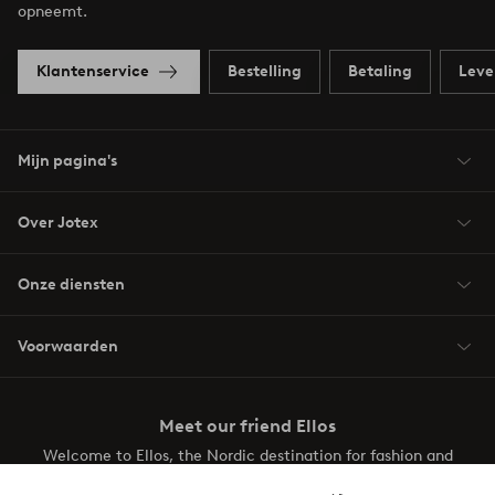
opneemt.
Klantenservice
Bestelling
Betaling
Leve
Mijn pagina's
Over Jotex
Onze diensten
Voorwaarden
Meet our friend Ellos
Welcome to Ellos, the Nordic destination for fashion and
beauty! Get a clean, modern aesthetic and unique style for