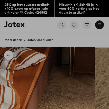
25% op het duurste artikel*
Nieuw hier? Schrijf je in
+ 10% extra op afgeprijsde
voor 40% korting op het
artikelen**. Code: 424882
duurste artikel*
Jotex
Ga
Go
logo
naar
to
-
favoriet
checkout
go
gemarkeerde
Vloerkleden
Juten vloerkleden
to
producten
the
home
page
Terug