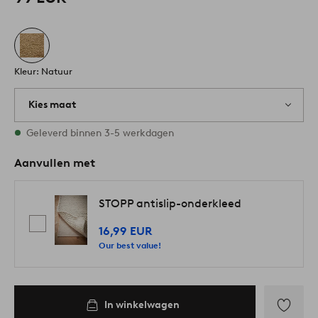
Kleur: Natuur
Kies maat
Alle maten zijn op voorraad
Geleverd binnen 3-5 werkdagen
Aanvullen met
STOPP antislip-onderkleed
16,99 EUR
Our best value!
In winkelwagen