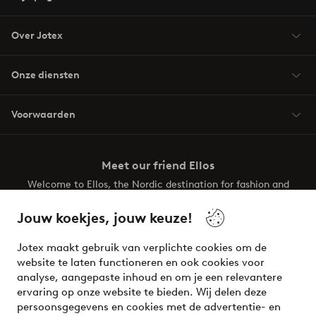
Over Jotex
Onze diensten
Voorwaarden
Meet our friend Ellos
Welcome to Ellos, the Nordic destination for fashion and
beauty! Get a clean, modern aesthetic and unique style for
your wardrobe. Your next inspiring look is here!
Jouw koekjes, jouw keuze!
Visit Ellos
Jotex maakt gebruik van verplichte cookies om de
website te laten functioneren en ook cookies voor
analyse, aangepaste inhoud en om je een relevantere
ervaring op onze website te bieden. Wij delen deze
persoonsgegevens en cookies met de advertentie- en