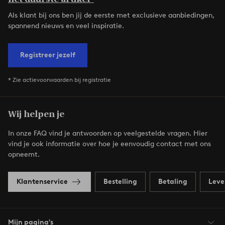
Als klant bij ons ben jij de eerste met exclusieve aanbiedingen,
spannend nieuws en veel inspiratie.
Registreer jezelf
* Zie actievoorwaarden bij registratie
Wij helpen je
In onze FAQ vind je antwoorden op veelgestelde vragen. Hier
vind je ook informatie over hoe je eenvoudig contact met ons
opneemt.
Klantenservice
Bestelling
Betaling
Leve
Mijn pagina's