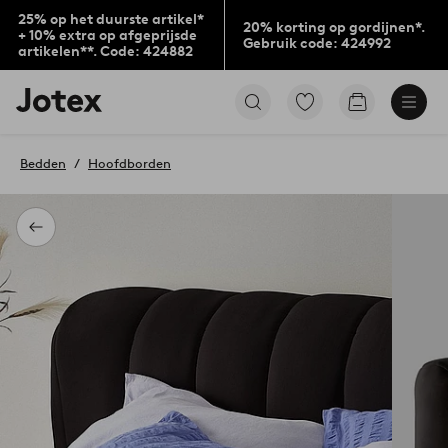
25% op het duurste artikel*
20% korting op gordijnen*.
+ 10% extra op afgeprijsde
Gebruik code: 424992
artikelen**. Code: 424882
Jotex
Ga
Go
logo
naar
to
-
favoriet
checkout
go
gemarkeerde
Bedden
Hoofdborden
to
producten
the
home
page
Terug