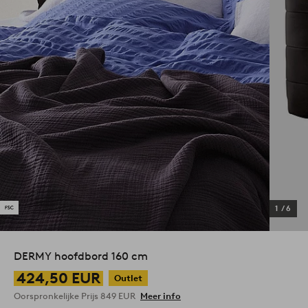
1
/
6
DERMY hoofdbord 160 cm
424,50 EUR
Outlet
Oorspronkelijke Prijs
849 EUR
Meer info