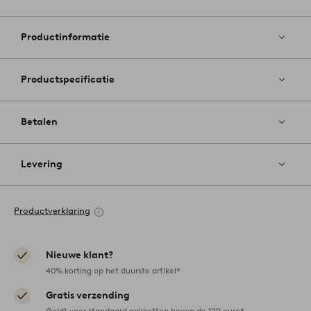
Toevoege
aan
favoriete
Productinformatie
Productspecificatie
Betalen
Levering
Productverklaring
Nieuwe klant?
40% korting op het duurste artikel*
Gratis verzending
Geldt voor standaard pakketten boven de 129 euro*