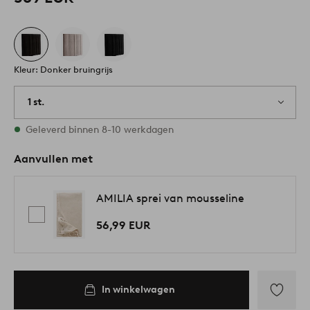
Kleur: Donker bruingrijs
1 st.
Op voorraad
Geleverd binnen 8-10 werkdagen
Aanvullen met
AMILIA sprei van mousseline
56,99 EUR
In winkelwagen