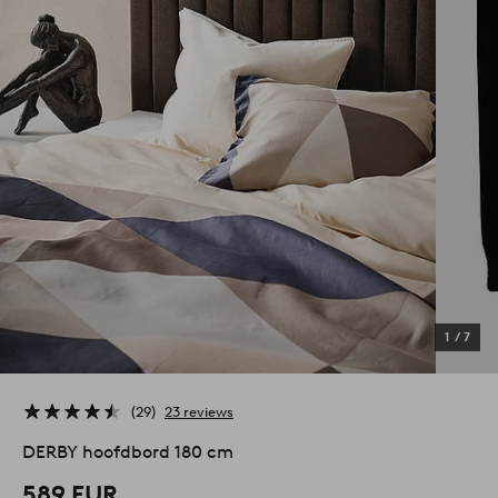
1
/
7
29
23 reviews
DERBY hoofdbord 180 cm
589 EUR