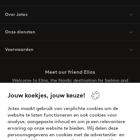
Over Jotex
Onze diensten
Voorwaarden
Meet our friend Ellos
Welcome to Ellos, the Nordic destination for fashion and
beauty! Get a clean, modern aesthetic and unique style for
your wardrobe. Your next inspiring look is here!
Jouw koekjes, jouw keuze!
Visit Ellos
Jotex maakt gebruik van verplichte cookies om de
website te laten functioneren en ook cookies voor
analyse, aangepaste inhoud en om je een relevantere
ervaring op onze website te bieden. Wij delen deze
persoonsgegevens en cookies met de advertentie- en