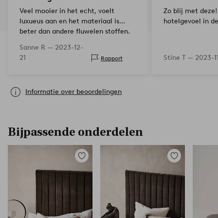
Veel mooier in het echt, voelt
Zo blij met deze
luxueus aan en het materiaal is
hotelgevoel in d
beter dan andere fluwelen stoffen.
Bovendien een vlotte en snelle
Sanne R —
2023-12-
levering!
21
Stine T —
2023-1
Rapport
Informatie over beoordelingen
Bijpassende onderdelen
Toevoegen
Toevoegen
aan
aan
favorieten
favorieten