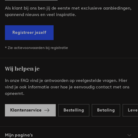
Als klant bij ons ben jij de eerste met exclusieve aanbiedingen,
spannend nieuws en veel inspiratie.
Registreer jezelf
* Zie actievoorwaarden bij registratie
Wij helpen je
In onze FAQ vind je antwoorden op veelgestelde vragen. Hier
vind je ook informatie over hoe je eenvoudig contact met ons
opneemt.
Klantenservice
Bestelling
Betaling
Leve
Mijn pagina's