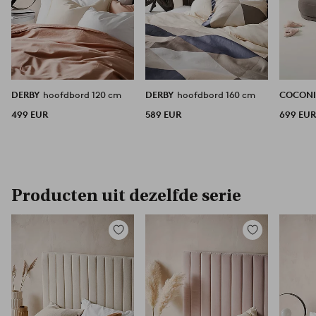
DERBY
hoofdbord 120 cm
DERBY
hoofdbord 160 cm
COCON
499 EUR
589 EUR
699 EU
Producten uit dezelfde serie
Toevoegen
Toevoegen
aan
aan
favorieten
favorieten