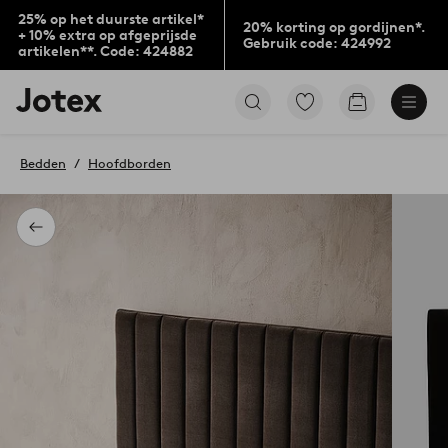
25% op het duurste artikel*
20% korting op gordijnen*.
+ 10% extra op afgeprijsde
Gebruik code: 424992
artikelen**. Code: 424882
Jotex
Ga
Go
logo
naar
to
-
favoriet
checkout
go
gemarkeerde
Bedden
Hoofdborden
to
producten
the
home
page
Terug