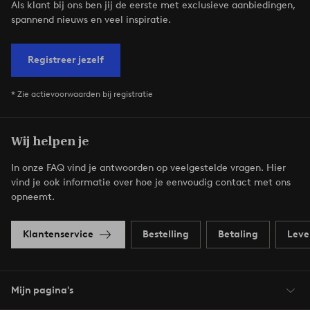
Als klant bij ons ben jij de eerste met exclusieve aanbiedingen,
spannend nieuws en veel inspiratie.
Registreer jezelf
* Zie actievoorwaarden bij registratie
Wij helpen je
In onze FAQ vind je antwoorden op veelgestelde vragen. Hier
vind je ook informatie over hoe je eenvoudig contact met ons
opneemt.
Klantenservice
Bestelling
Betaling
Leve
Mijn pagina's