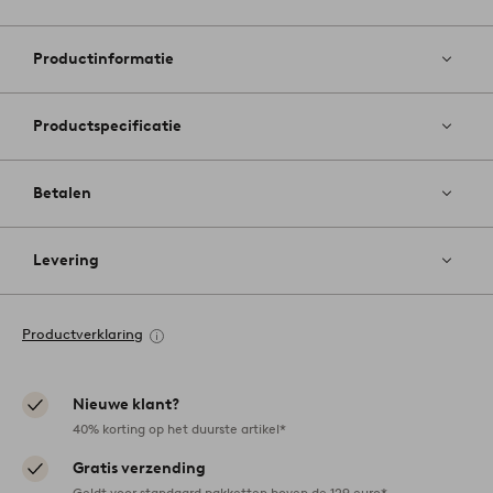
Toevoege
aan
favoriete
Productinformatie
Productspecificatie
Betalen
Levering
Productverklaring
Nieuwe klant?
40% korting op het duurste artikel*
Gratis verzending
Geldt voor standaard pakketten boven de 129 euro*