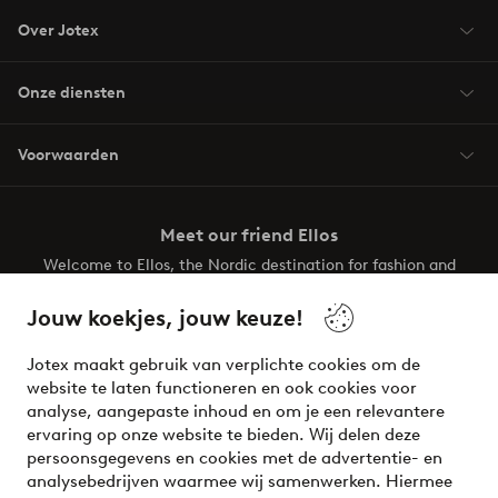
Over Jotex
Onze diensten
Voorwaarden
Meet our friend Ellos
Welcome to Ellos, the Nordic destination for fashion and
beauty! Get a clean, modern aesthetic and unique style for
your wardrobe. Your next inspiring look is here!
Jouw koekjes, jouw keuze!
Visit Ellos
Jotex maakt gebruik van verplichte cookies om de
website te laten functioneren en ook cookies voor
analyse, aangepaste inhoud en om je een relevantere
ervaring op onze website te bieden. Wij delen deze
persoonsgegevens en cookies met de advertentie- en
Veilig betalen - Nu betalen of opsplitsen
analysebedrijven waarmee wij samenwerken. Hiermee