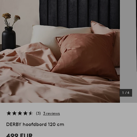
1
/
4
3
3 reviews
DERBY hoofdbord 120 cm
499 EUR