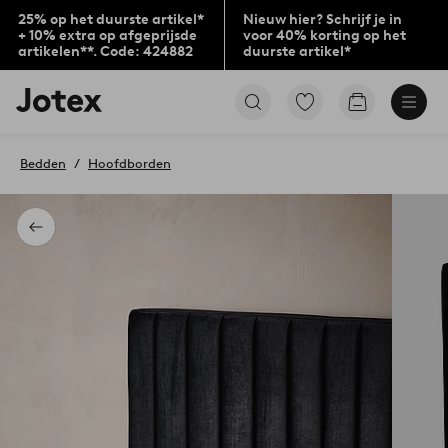
25% op het duurste artikel*
Nieuw hier? Schrijf je in
+ 10% extra op afgeprijsde
voor 40% korting op het
artikelen**. Code: 424882
duurste artikel*
Jotex
Ga
Go
logo
naar
to
-
favoriet
checkout
go
gemarkeerde
Bedden
Hoofdborden
to
producten
the
home
page
Terug