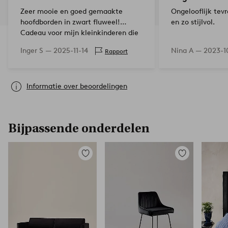
Zeer mooie en goed gemaakte
Ongelooflijk tev
hoofdborden in zwart fluweel!
en zo stijlvol.
Cadeau voor mijn kleinkinderen die
er dolenthousiast over waren! Snelle
Inger S —
2025-11-14
Nina A —
2023-1
Rapport
levering van Homeroom! 🌟🌟🌟🌟🌟
Informatie over beoordelingen
Bijpassende onderdelen
Toevoegen
Toevoegen
aan
aan
favorieten
favorieten