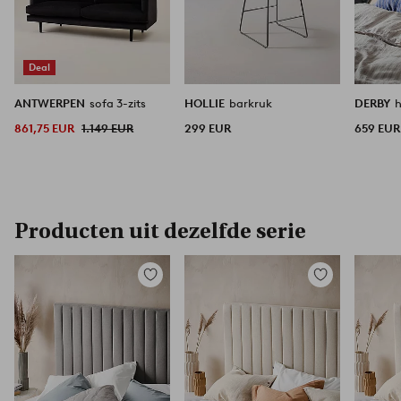
Deal
ANTWERPEN
sofa 3-zits
HOLLIE
barkruk
DERBY
861,75 EUR
1.149 EUR
299 EUR
659 EUR
Producten uit dezelfde serie
Toevoegen
Toevoegen
aan
aan
favorieten
favorieten