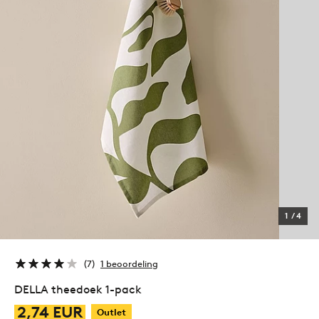
1
/
4
7
1 beoordeling
DELLA theedoek 1-pack
2,74 EUR
Outlet