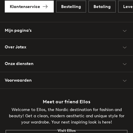
Klantenservice
Bestelling
Betaling
Leve
Mijn pagina's
Over Jotex
Onze diensten
Voorwaarden
Meet our friend Ellos
Welcome to Ellos, the Nordic destination for fashion and
beauty! Get a clean, modern aesthetic and unique style for
your wardrobe. Your next inspiring look is here!
Visit Ellos