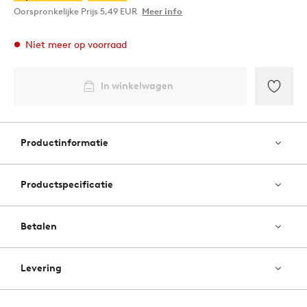
Oorspronkelijke Prijs
5,49 EUR
Meer info
Niet meer op voorraad
In winkelwagen
Toevo
aan
favori
Productinformatie
Productspecificatie
Betalen
Levering