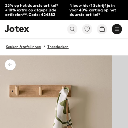
25% op het duurste artikel*
Nieuw hier? Schrijf je in
+ 10% extra op afgeprijsde
voor 40% korting op het
artikelen**. Code: 424882
duurste artikel*
Jotex
Ga
Go
logo
naar
to
-
favoriet
checkout
go
gemarkeerde
Keuken & tafellinnen
Theedoeken
to
producten
the
home
page
Terug