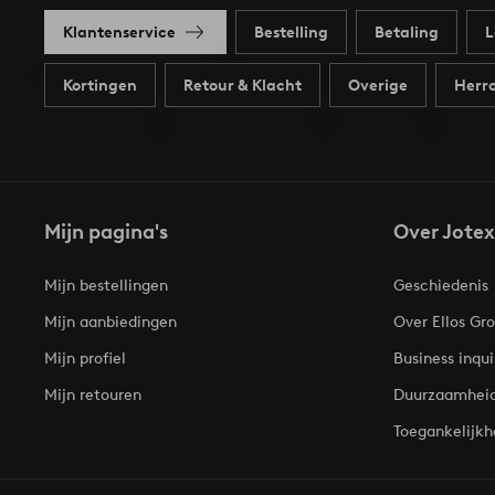
Klantenservice
Bestelling
Betaling
L
Kortingen
Retour & Klacht
Overige
Herro
Mijn pagina's
Over Jotex
Mijn bestellingen
Geschiedenis
Mijn aanbiedingen
Over Ellos Gr
Mijn profiel
Business inqui
Mijn retouren
Duurzaamhei
Toegankelijkh