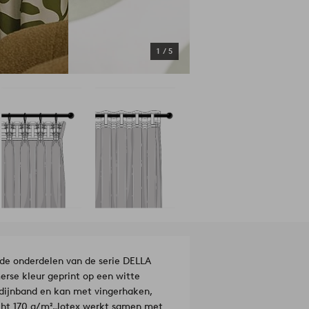
1
/
5
de onderdelen van de serie DELLA
rse kleur geprint op een witte
rdijnband en kan met vingerhaken,
ht 170 g/m².
Jotex werkt samen met