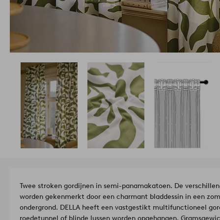
Twee stroken gordijnen in semi-panamakatoen. De verschillen
worden gekenmerkt door een charmant bladdessin in een zome
ondergrond. DELLA heeft een vastgestikt multifunctioneel go
roedetunnel of blinde lussen worden opgehangen. Gramsgewic