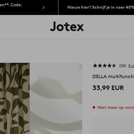
len**. Code:
Nieuw hier? Schrijf je in voor 40
Jotex
logo
-
go
to
the
home
page
26
5 r
DELLA multifuncti
33,99 EUR
Niet meer op voor