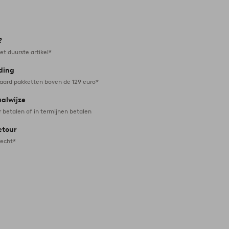
Toevoegen
aan
favorieten
?
et duurste artikel*
ding
daard pakketten boven de 129 euro*
aalwijze
r betalen of in termijnen betalen
etour
recht*