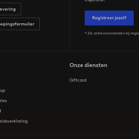
evering
Registreer jezelf
epingsformulier
* Zie actievoorwaarden bij regis
Onze diensten
Giftcard
oup
ries
d
eidsverklaring