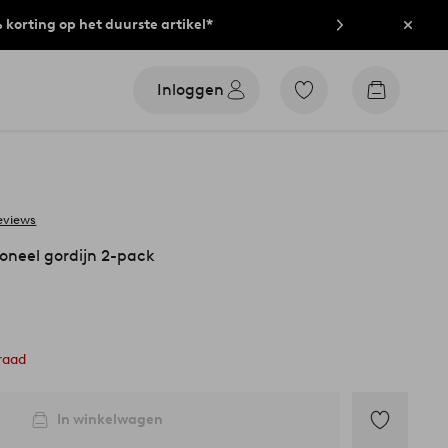
% korting op het duurste artikel*
Sluit
Inloggen
Ga
Go
naar
to
favoriet
checkout
gemarkeerde
producten
eviews
oneel gordijn 2-pack
raad
In winkelwagen