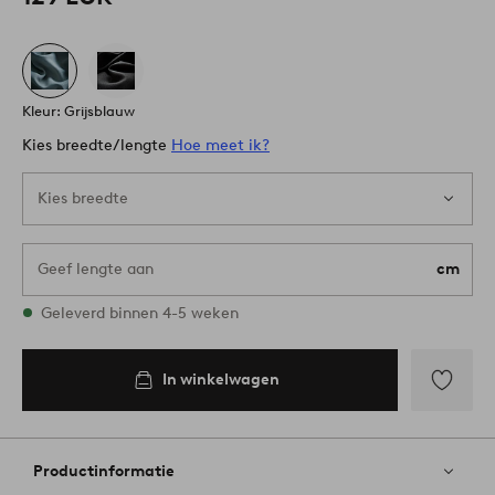
Kleur: Grijsblauw
Kies breedte/lengte
Hoe meet ik?
Kies breedte
Geef lengte aan
cm
Alle maten zijn op voorraad
Geleverd binnen 4-5 weken
In winkelwagen
In
winkelwagen
Toevoege
aan
favoriete
Productinformatie