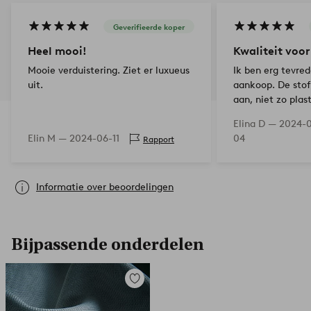
Geverifieerde koper
Heel mooi!
Kwaliteit voor
Mooie verduistering. Ziet er luxueus
Ik ben erg tevre
uit.
aankoop. De stof
aan, niet zo plas
verduisterende g
Elina D —
2024-
genaaid. Ik vind 
Elin M —
2024-06-11
04
Rapport
verduister…
Informatie over beoordelingen
Bijpassende onderdelen
Toevoegen
aan
favorieten