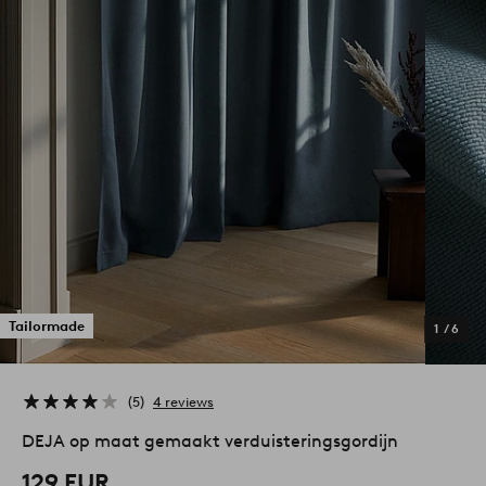
Tailormade
1
/
6
5
4 reviews
DEJA op maat gemaakt verduisteringsgordijn
129 EUR