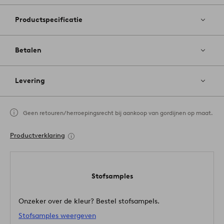
Productspecificatie
Betalen
Levering
Geen retouren/herroepingsrecht bij aankoop van gordijnen op maat.
Productverklaring
Stofsamples
Onzeker over de kleur? Bestel stofsampels.
Stofsamples weergeven