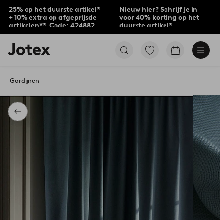
25% op het duurste artikel*
Nieuw hier? Schrijf je in
+ 10% extra op afgeprijsde
voor 40% korting op het
artikelen**. Code: 424882
duurste artikel*
Jotex
Ga
Go
logo
naar
to
-
favoriet
checkout
go
gemarkeerde
Gordijnen
to
producten
the
home
page
Terug