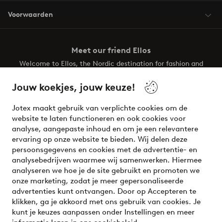
Voorwaarden
Meet our friend Ellos
Welcome to Ellos, the Nordic destination for fashion and
beauty! Get a clean, modern aesthetic and unique style for
your wardrobe. Your next inspiring look is here!
Jouw koekjes, jouw keuze!
Visit Ellos
Jotex maakt gebruik van verplichte cookies om de
website te laten functioneren en ook cookies voor
analyse, aangepaste inhoud en om je een relevantere
ervaring op onze website te bieden. Wij delen deze
persoonsgegevens en cookies met de advertentie- en
Veilig betalen - Nu betalen of opsplitsen
analysebedrijven waarmee wij samenwerken. Hiermee
analyseren we hoe je de site gebruikt en promoten we
Wil je meer weten over
onze betaalopties
?
onze marketing, zodat je meer gepersonaliseerde
advertenties kunt ontvangen. Door op Accepteren te
klikken, ga je akkoord met ons gebruik van cookies. Je
kunt je keuzes aanpassen onder Instellingen en meer