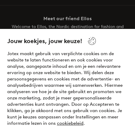
Meet our friend Ellos
Welcome to Ellos, the Nordic destination for fashion and
beauty! Get a clean, modern aesthetic and unique style for
your wardrobe. Your next inspiring look is here!
Jouw koekjes, jouw keuze!
Visit Ellos
Jotex maakt gebruik van verplichte cookies om de
website te laten functioneren en ook cookies voor
analyse, aangepaste inhoud en om je een relevantere
ervaring op onze website te bieden. Wij delen deze
persoonsgegevens en cookies met de advertentie- en
Veilig betalen - Nu betalen of opsplitsen
analysebedrijven waarmee wij samenwerken. Hiermee
analyseren we hoe je de site gebruikt en promoten we
Wil je meer weten over
onze betaalopties
?
onze marketing, zodat je meer gepersonaliseerde
advertenties kunt ontvangen. Door op Accepteren te
klikken, ga je akkoord met ons gebruik van cookies. Je
kunt je keuzes aanpassen onder Instellingen en meer
informatie lezen in ons
cookiebeleid
.
Nederland - Selecteer land