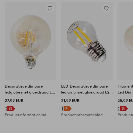
Toevoegen
Toevoegen
aan
aan
favorieten
favorieten
Decoratieve dimbare
LED
Decoratieve dimbare
Filamen
ledglobe met gloeidraad E27
ledlamp met gloeidraad E27
Led Dim
4 W ø 95 mm amber
helder glas
Ø125m
27,99 EUR
21,99 EUR
25,99 E
Productinformatieblad
Productinformatieblad
Product