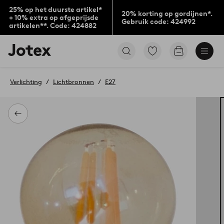
25% op het duurste artikel*
20% korting op gordijnen*.
+ 10% extra op afgeprijsde
Gebruik code: 424992
artikelen**. Code: 424882
Jotex
Ga
Go
logo
naar
to
-
favoriet
checkout
go
gemarkeerde
Verlichting
Lichtbronnen
E27
to
producten
the
home
page
Terug