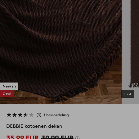
New in
Deal
1
/
4
3
1 beoordeling
DEBBIE katoenen deken
35,99 EUR
39,99 EUR