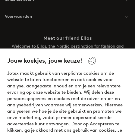
Voorwaarden
Meet our friend Ellos
Welcome to Ellos, the Nordic destination for fashion and
beauty! Get a clean, modern aesthetic and unique style for
your wardrobe. Your next inspiring look is here!
Jouw koekjes, jouw keuze!
Visit Ellos
Jotex maakt gebruik van verplichte cookies om de
website te laten functioneren en ook cookies voor
analyse, aangepaste inhoud en om je een relevantere
ervaring op onze website te bieden. Wij delen deze
persoonsgegevens en cookies met de advertentie- en
Veilig betalen - Nu betalen of opsplitsen
analysebedrijven waarmee wij samenwerken. Hiermee
analyseren we hoe je de site gebruikt en promoten we
Wil je meer weten over
onze betaalopties
?
onze marketing, zodat je meer gepersonaliseerde
advertenties kunt ontvangen. Door op Accepteren te
klikken, ga je akkoord met ons gebruik van cookies. Je