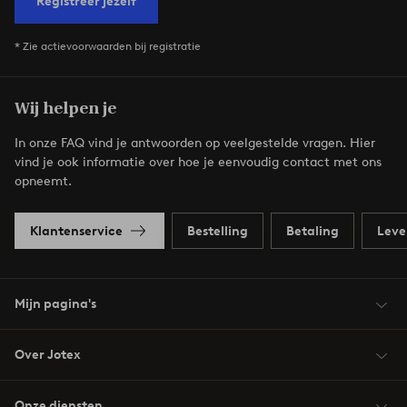
Registreer jezelf
* Zie actievoorwaarden bij registratie
Wij helpen je
In onze FAQ vind je antwoorden op veelgestelde vragen. Hier
vind je ook informatie over hoe je eenvoudig contact met ons
opneemt.
Klantenservice
Bestelling
Betaling
Leve
Mijn pagina's
Over Jotex
Onze diensten