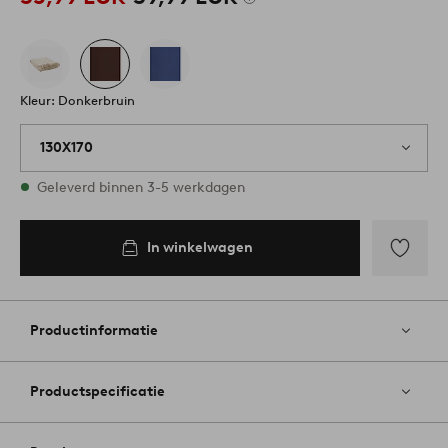
Kleur: Donkerbruin
130X170
Op voorraad
Geleverd binnen 3-5 werkdagen
In winkelwagen
In
inkelwagen
Toevoege
aan
favoriete
Productinformatie
Productspecificatie