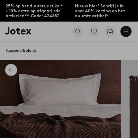
25% op het duurste artikel*
Nieuw hier? Schrijf je in
+ 10% extra op afgeprijsde
voor 40% korting op het
artikelen**. Code: 424882
duurste artikel*
Jotex
Ga
Go
logo
naar
to
-
favoriet
checkout
go
gemarkeerde
Kussens & plaids
to
producten
the
home
page
Terug