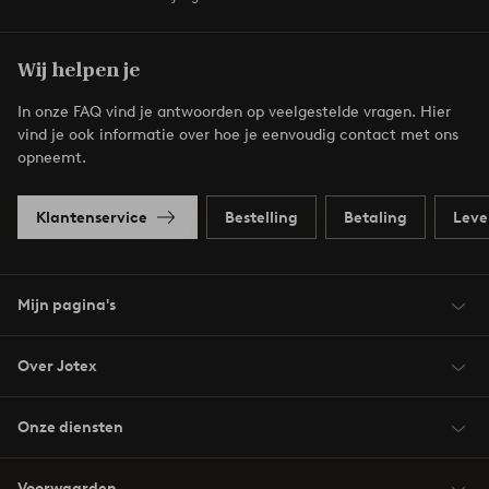
Wij helpen je
In onze FAQ vind je antwoorden op veelgestelde vragen. Hier
vind je ook informatie over hoe je eenvoudig contact met ons
opneemt.
Klantenservice
Bestelling
Betaling
Leve
Mijn pagina's
Over Jotex
Onze diensten
Voorwaarden