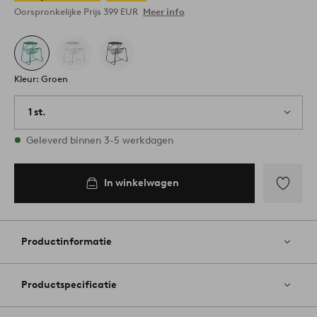
Oorspronkelijke Prijs
399 EUR
Meer info
Kleur: Groen
1 st.
Op voorraad
Geleverd binnen 3-5 werkdagen
In winkelwagen
Toevoege
aan
favoriete
Productinformatie
Productspecificatie