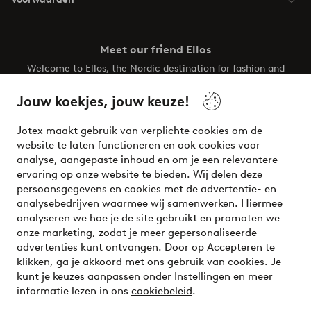
Meet our friend Ellos
Welcome to Ellos, the Nordic destination for fashion and
beauty! Get a clean, modern aesthetic and unique style for
your wardrobe. Your next inspiring look is here!
Jouw koekjes, jouw keuze!
Visit Ellos
Jotex maakt gebruik van verplichte cookies om de
website te laten functioneren en ook cookies voor
analyse, aangepaste inhoud en om je een relevantere
ervaring op onze website te bieden. Wij delen deze
persoonsgegevens en cookies met de advertentie- en
Veilig betalen - Nu betalen of opsplitsen
analysebedrijven waarmee wij samenwerken. Hiermee
analyseren we hoe je de site gebruikt en promoten we
Wil je meer weten over
onze betaalopties
?
onze marketing, zodat je meer gepersonaliseerde
advertenties kunt ontvangen. Door op Accepteren te
klikken, ga je akkoord met ons gebruik van cookies. Je
kunt je keuzes aanpassen onder Instellingen en meer
informatie lezen in ons
cookiebeleid
.
Nederland - Selecteer land