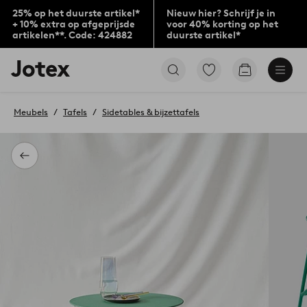
25% op het duurste artikel*
Nieuw hier? Schrijf je in
+ 10% extra op afgeprijsde
voor 40% korting op het
artikelen**. Code: 424882
duurste artikel*
Jotex
Ga
Go
logo
naar
to
-
favoriet
checkout
go
gemarkeerde
Meubels
Tafels
Sidetables & bijzettafels
to
producten
the
home
page
Terug