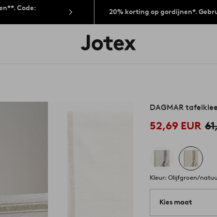
len**. Code:
20% korting op gordijnen*. Gebr
Jotex
logo
-
go
to
the
home
page
DAGMAR tafelkle
52,69 EUR
61
Kleur: Olijfgroen/natuu
Kies maat