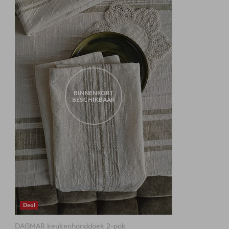
aan
favorieten
BINNENKORT
BESCHIKBAAR
Deal
DAGMAR keukenhanddoek 2-pak