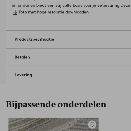
je ruimte en biedt een stijlvolle basis voor je eetervaring.
Deze 
betekent dat het garen geverfd is voor het weven, waardoor 
Foto met hoge resolutie downloaden
kanten van de stof hetzelfde uitziet.
Materiaal: 100% Katoen.
Breedte: 145 cm. Selecteer lengte bij het bestellen.
Knutseltechniek: garengeverfd.
Niet machinaal drogen. Strijk
30°C. Gebruik geen bleekmiddel. Niet droogkuisen. Krimpt m
Productspecificatie
02
Betalen
Levering
Bijpassende onderdelen
Toevoegen