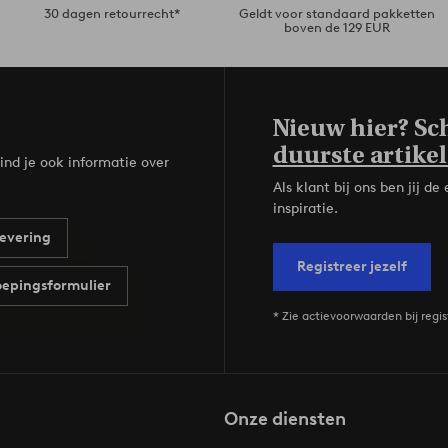
30 dagen retourrecht*
Geldt voor standaard pakketten
boven de 129 EUR
Nieuw hier? Sch
duurste artikel
ind je ook informatie over
Als klant bij ons ben jij 
inspiratie.
evering
Registreer jezelf
epingsformulier
* Zie actievoorwaarden bij regis
Onze diensten