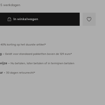
 voorraad
3-5 werkdagen
In winkelwagen
Toevoegen
aan
favorieten
-
40% korting op het duurste artikel*
ng -
Geldt voor standaard pakketten boven de 129 euro*
wijze -
Nu betalen, later betalen of in termijnen betalen
ur -
30 dagen retourrecht*