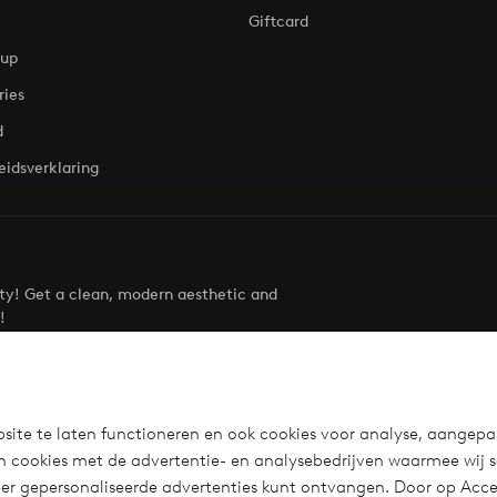
Giftcard
oup
ries
d
eidsverklaring
uty! Get a clean, modern aesthetic and
!
Visit Ellos
site te laten functioneren en ook cookies voor analyse, aangepa
n cookies met de advertentie- en analysebedrijven waarmee wij 
r gepersonaliseerde advertenties kunt ontvangen. Door op Accep