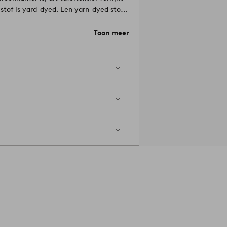
stof is yard-dyed. Een yarn-dyed stof
het geweven patroon er aan beide
Toon meer
 op gemiddelde temperatuur. Fijne was
aximaal 5%.
Artikelnummer: 2247905-