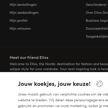
Mijn bestellingen
Geschiedenis
Mijn aanbiedingen
Over Ellos Gr
Mijn profiel
Business inqui
Mijn retouren
Duurzaamhei
Toegankelijkh
Meet our friend Ellos
Welcome to Ellos, the Nordic destination for fashion and bea
unique style for your wardrobe. Your next inspiring look is here
Jouw koekjes, jouw keuze!
Jotex maakt gebruik van verplichte cookies om de web
website te bieden. Wij delen deze persoonsgegevens e
Veilig betalen - Nu betalen of opsplitsen
gebruikt en promoten we onze marketing, zodat je mee