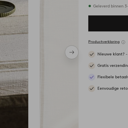
Alle maten zijn op
Geleverd binnen 
Productverklaring
Nieuwe klant? 
Volgend
item
Gratis verzendi
Flexibele betaal
Eenvoudige reto