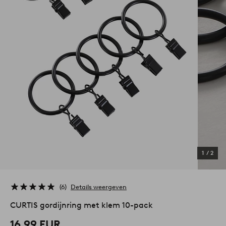
1
/
2
6
Details weergeven
CURTIS gordijnring met klem 10-pack
16,99 EUR