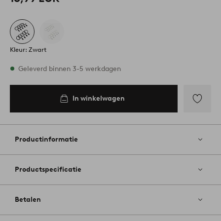
Kleur: Zwart
Op voorraad
Geleverd binnen 3-5 werkdagen
In winkelwagen
In
inkelwagen
Toevoege
aan
favoriete
Productinformatie
Productspecificatie
Betalen