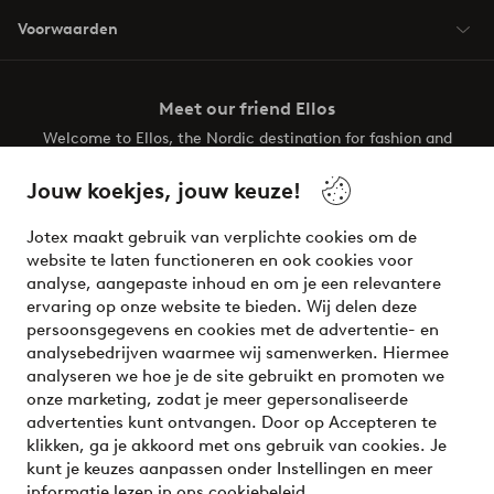
Voorwaarden
Meet our friend Ellos
Welcome to Ellos, the Nordic destination for fashion and
beauty! Get a clean, modern aesthetic and unique style for
your wardrobe. Your next inspiring look is here!
Jouw koekjes, jouw keuze!
Visit Ellos
Jotex maakt gebruik van verplichte cookies om de
website te laten functioneren en ook cookies voor
analyse, aangepaste inhoud en om je een relevantere
ervaring op onze website te bieden. Wij delen deze
persoonsgegevens en cookies met de advertentie- en
Veilig betalen - Nu betalen of opsplitsen
analysebedrijven waarmee wij samenwerken. Hiermee
analyseren we hoe je de site gebruikt en promoten we
Wil je meer weten over
onze betaalopties
?
onze marketing, zodat je meer gepersonaliseerde
advertenties kunt ontvangen. Door op Accepteren te
klikken, ga je akkoord met ons gebruik van cookies. Je
kunt je keuzes aanpassen onder Instellingen en meer
informatie lezen in ons
cookiebeleid
.