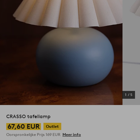
1
/
5
CRASSO tafellamp
67,60 EUR
Outlet
Oorspronkelijke Prijs
169 EUR
Meer info