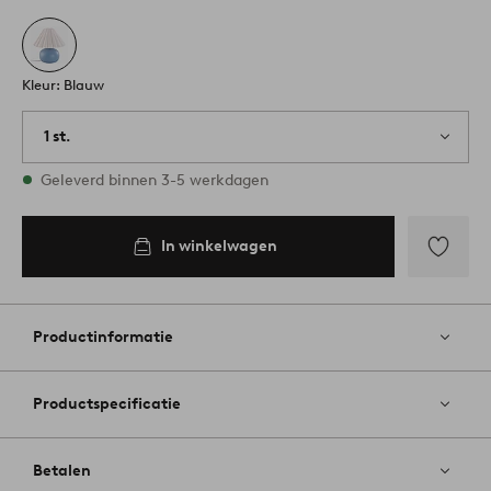
Kleur: Blauw
1 st.
Op voorraad
Geleverd binnen 3-5 werkdagen
In winkelwagen
Toevoege
aan
favoriete
Productinformatie
Productspecificatie
Betalen