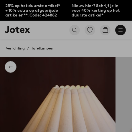
25% op het duurste artikel*
Nieuw hier? Schrijf je in
+ 10% extra op afgeprijsde
voor 40% korting op het
artikelen**. Code: 424882
duurste artikel*
Jotex
Ga
Go
logo
naar
to
-
favoriet
checkout
go
gemarkeerde
Verlichting
Tafellampen
to
producten
the
home
page
Terug