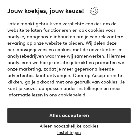
beauty! Get a clean, modern aesthetic and unique style for
your wardrobe. Your next inspiring look is here!
Jouw koekjes, jouw keuze!
Visit Ellos
Jotex maakt gebruik van verplichte cookies om de
website te laten functioneren en ook cookies voor
analyse, aangepaste inhoud en om je een relevantere
ervaring op onze website te bieden. Wij delen deze
persoonsgegevens en cookies met de advertentie- en
Veilig betalen - Nu betalen of opsplitsen
analysebedrijven waarmee wij samenwerken. Hiermee
analyseren we hoe je de site gebruikt en promoten we
Wil je meer weten over
onze betaalopties
?
onze marketing, zodat je meer gepersonaliseerde
advertenties kunt ontvangen. Door op Accepteren te
klikken, ga je akkoord met ons gebruik van cookies. Je
kunt je keuzes aanpassen onder Instellingen en meer
informatie lezen in ons
cookiebeleid
.
Nederland - Selecteer land
Alles accepteren
Instagram
Facebook
Alleen noodzakelijke cookies
Instellingen