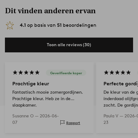
Dit vinden anderen ervan
4.1
op basis van
51
beoordelingen
Toon alle reviews (30)
Geverifieerde koper
Prachtige kleur
Perfecte gord
Fantastisch mooie zomergordijnen.
De kleur van de g
Prachtige kleur. Heb ze in de
inderdaad olijfgr
slaapkamer.
zocht. De gordij
dun.
Susanne O —
2026-06-
Paula V —
2026-
07
23
Rapport