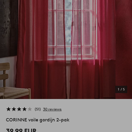
1
/
5
51
30 reviews
CORINNE voile gordijn 2-pak
39,99 EUR