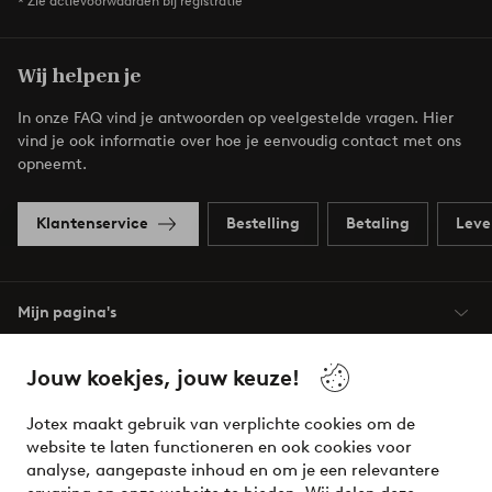
* Zie actievoorwaarden bij registratie
Wij helpen je
In onze FAQ vind je antwoorden op veelgestelde vragen. Hier
vind je ook informatie over hoe je eenvoudig contact met ons
opneemt.
Klantenservice
Bestelling
Betaling
Leve
Mijn pagina's
Over Jotex
Jouw koekjes, jouw keuze!
Jotex maakt gebruik van verplichte cookies om de
Onze diensten
website te laten functioneren en ook cookies voor
analyse, aangepaste inhoud en om je een relevantere