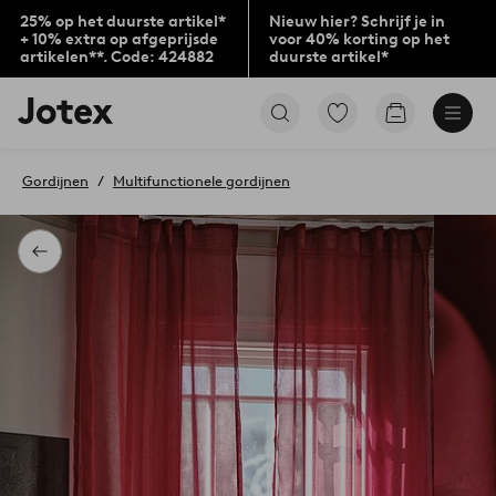
25% op het duurste artikel*
Nieuw hier? Schrijf je in
+ 10% extra op afgeprijsde
voor 40% korting op het
artikelen**. Code: 424882
duurste artikel*
Jotex
Ga
Go
logo
naar
to
-
favoriet
checkout
go
gemarkeerde
Gordijnen
Multifunctionele gordijnen
to
producten
the
home
page
Terug