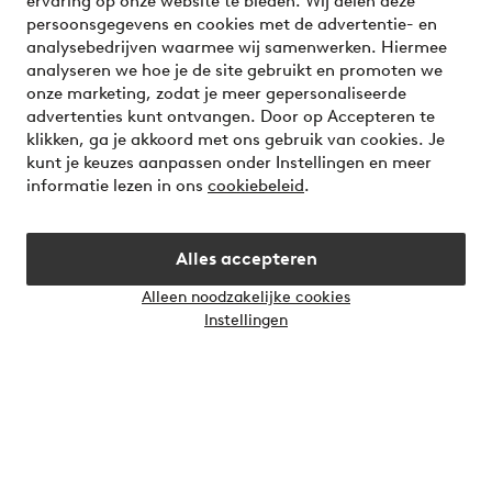
ervaring op onze website te bieden. Wij delen deze
Voorwaarden
persoonsgegevens en cookies met de advertentie- en
analysebedrijven waarmee wij samenwerken. Hiermee
analyseren we hoe je de site gebruikt en promoten we
Meet our friend Ellos
onze marketing, zodat je meer gepersonaliseerde
Welcome to Ellos, the Nordic destination for fashion and
advertenties kunt ontvangen. Door op Accepteren te
beauty! Get a clean, modern aesthetic and unique style for
klikken, ga je akkoord met ons gebruik van cookies. Je
your wardrobe. Your next inspiring look is here!
kunt je keuzes aanpassen onder Instellingen en meer
informatie lezen in ons
cookiebeleid
.
Visit Ellos
Alles accepteren
Alleen noodzakelijke cookies
Instellingen
Veilig betalen - Nu betalen of opsplitsen
Wil je meer weten over
onze betaalopties
?