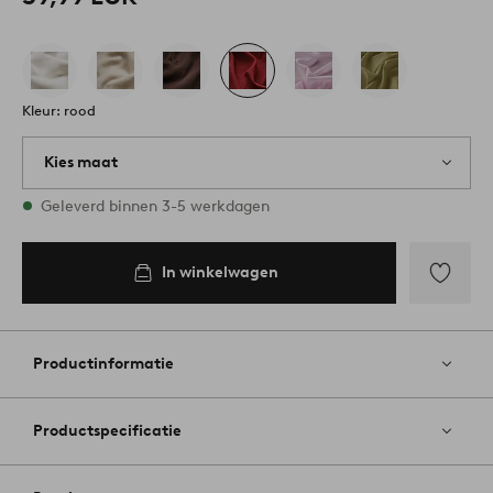
Kleur: rood
Kies maat
2 maten op voorraad
Geleverd binnen 3-5 werkdagen
In winkelwagen
Toevoege
aan
favoriete
Productinformatie
Productspecificatie