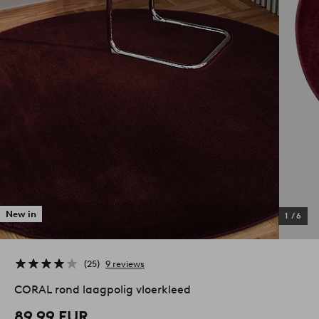
New in
1
/
6
25
9 reviews
CORAL rond laagpolig vloerkleed
89,99 EUR