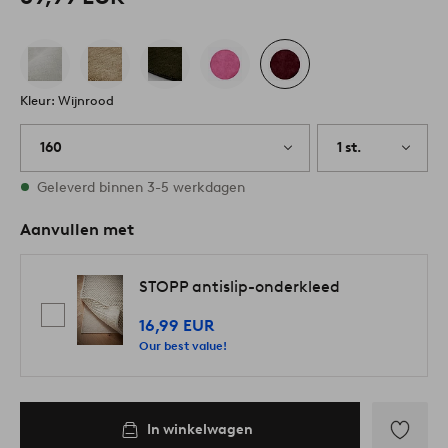
Kleur: Wijnrood
160
1 st.
Op voorraad
Geleverd binnen 3-5 werkdagen
Aanvullen met
STOPP antislip-onderkleed
16,99 EUR
Our best value!
In winkelwagen