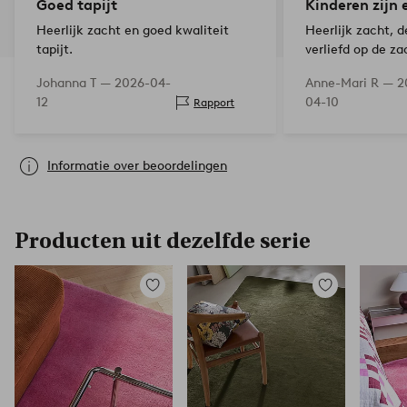
Goed tapijt
Kinderen zijn 
Heerlijk zacht en goed kwaliteit
Heerlijk zacht, 
tapijt.
verliefd op de za
dat je op de knuf
Johanna T —
2026-04-
Anne-Mari R —
2
De kleur is in wer
12
04-10
Rapport
dan op de foto.
Informatie over beoordelingen
Producten uit dezelfde serie
Toevoegen
Toevoegen
aan
aan
favorieten
favorieten