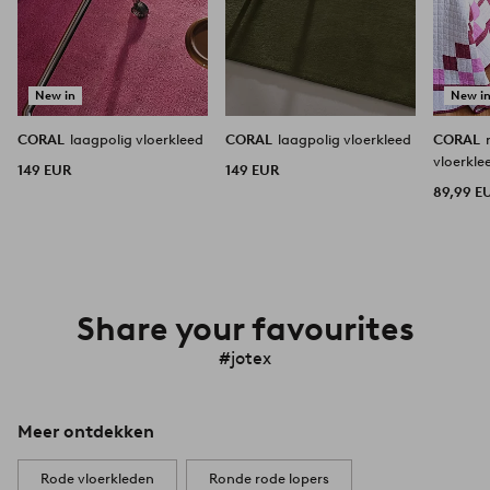
New in
New i
CORAL
laagpolig vloerkleed
CORAL
laagpolig vloerkleed
CORAL
vloerkle
149 EUR
149 EUR
89,99 E
Share your favourites
#jotex
Meer ontdekken
Rode vloerkleden
Ronde rode lopers