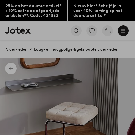
25% op het duurste artikel*
Nieuw hier? Schrijf je in
+ 10% extra op afgeprijsde
voor 40% korting op het
artikelen**. Code: 424882
duurste artikel*
Jotex
Ga
Go
logo
naar
to
-
favoriet
checkout
go
gemarkeerde
Vloerkleden
Laag- en hoogpolige & geknoopte vloerkleden
to
producten
the
home
page
Terug