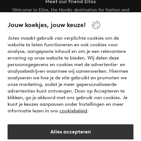
Meet our friend Ellos
Welcome to Ellos, the Nordic destination for fashion and
beauty! Get a clean, modern aesthetic and unique style for
your wardrobe. Your next inspiring look is here!
Jouw koekjes, jouw keuze!
Visit Ellos
Jotex maakt gebruik van verplichte cookies om de
website te laten functioneren en ook cookies voor
analyse, aangepaste inhoud en om je een relevantere
ervaring op onze website te bieden. Wij delen deze
persoonsgegevens en cookies met de advertentie- en
Veilig betalen - Nu betalen of opsplitsen
analysebedrijven waarmee wij samenwerken. Hiermee
analyseren we hoe je de site gebruikt en promoten we
Wil je meer weten over
onze betaalopties
?
onze marketing, zodat je meer gepersonaliseerde
advertenties kunt ontvangen. Door op Accepteren te
klikken, ga je akkoord met ons gebruik van cookies. Je
kunt je keuzes aanpassen onder Instellingen en meer
informatie lezen in ons
cookiebeleid
.
Nederland - Selecteer land
Alles accepteren
Instagram
Facebook