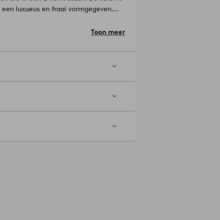
s een luxueus en fraai vormgegeven
amer elegantie uitstraalt.
Materiaal:
Toon meer
h - zoals de CLUB - creëer je een