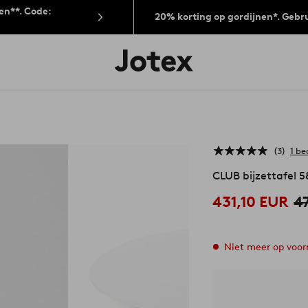
len**. Code:
20% korting op gordijnen*. Gebr
Jotex
logo
-
go
to
the
home
page
3
1 be
CLUB bijzettafel 
431,10 EUR
4
Niet meer op voor