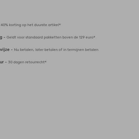
Toevoegen
aan
favorieten
-
40% korting op het duurste artikel*
ng -
Geldt voor standaard pakketten boven de 129 euro*
wijze -
Nu betalen, later betalen of in termijnen betalen
ur -
30 dagen retourrecht*