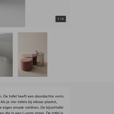
1
/
4
sh. De tafel heeft een doordachte vorm,
s je vier tafels bij elkaar plaatst,
ar eigen smaak variëren. De bijzettafel
n die in een L-vorm staan. De tafel is