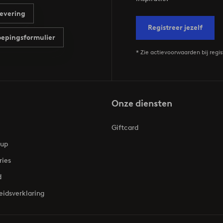
evering
Registreer jezelf
epingsformulier
* Zie actievoorwaarden bij regis
Onze diensten
Giftcard
oup
ries
d
eidsverklaring