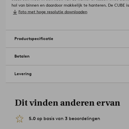
hol van binnen en daardoor makkelijk te hanteren. De CUBE i
tafeltje met een mooie metallic-afwerking waardoor de hele k
Foto met hoge resolutie downloaden
Stål.
Afmetingen: Hoogte 53 cm, tafelblad 58x50 cm.
Maximaal gewicht 50 kg.
Onderhoud: Afnemen met een zachte doek.
Productspecificatie
Tips/advies: Met kaarsen op een tafel met een hoogglans finis
fantastisch effect.
Artikelnummer: 1671607-01-0
Betalen
Levering
Dit vinden anderen ervan
5.0
op basis van
3
beoordelingen