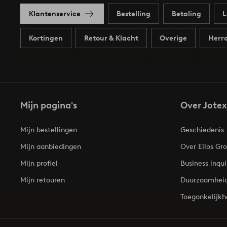
Klantenservice
Bestelling
Betaling
L
Kortingen
Retour & Klacht
Overige
Herro
Mijn pagina's
Over Jotex
Mijn bestellingen
Geschiedenis
Mijn aanbiedingen
Over Ellos Gr
Mijn profiel
Business inqui
Mijn retouren
Duurzaamhei
Toegankelijkh