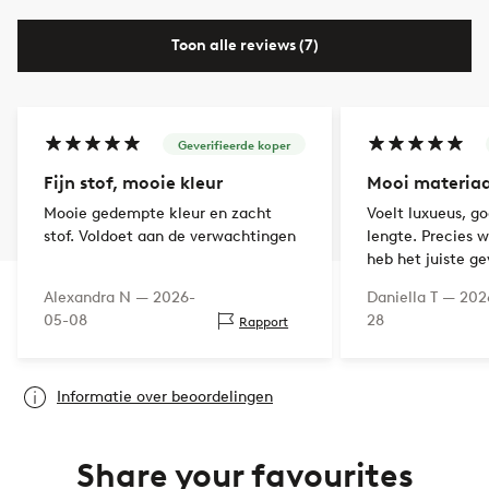
Toon alle reviews (7)
Geverifieerde koper
Fijn stof, mooie kleur
Mooi materiaa
Mooie gedempte kleur en zacht
Voelt luxueus, g
stof. Voldoet aan de verwachtingen
lengte. Precies w
heb het juiste g
Alexandra N —
2026-
Daniella T —
202
05-08
28
Rapport
Informatie over beoordelingen
Share your favourites