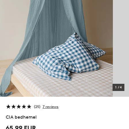
1
/
4
25
7 reviews
CIA bedhemel
65,99 EUR