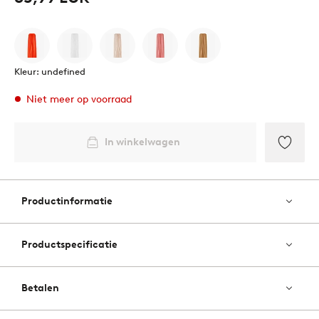
Kleur: undefined
Niet meer op voorraad
In winkelwagen
Toevo
aan
favori
Productinformatie
Productspecificatie
Betalen