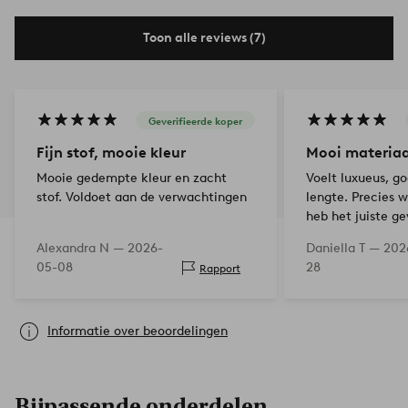
Toon alle reviews (7)
Geverifieerde koper
Fijn stof, mooie kleur
Mooi materiaa
Mooie gedempte kleur en zacht
Voelt luxueus, g
stof. Voldoet aan de verwachtingen
lengte. Precies w
heb het juiste g
Alexandra N —
2026-
Daniella T —
202
05-08
28
Rapport
Informatie over beoordelingen
Bijpassende onderdelen