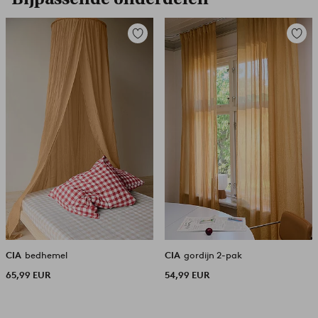
Toevoegen
Toevoe
aan
aan
favorieten
favori
CIA
bedhemel
CIA
gordijn 2-pak
65,99 EUR
54,99 EUR