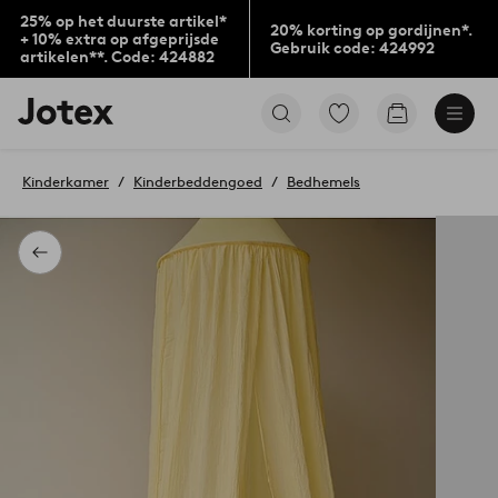
25% op het duurste artikel*
20% korting op gordijnen*.
+ 10% extra op afgeprijsde
Gebruik code: 424992
artikelen**. Code: 424882
Jotex
Ga
Go
logo
naar
to
-
favoriet
checkout
go
gemarkeerde
Kinderkamer
Kinderbeddengoed
Bedhemels
to
producten
the
home
page
Terug