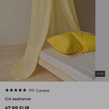
1
/
4
25
7 reviews
CIA bedhemel
67,99 EUR