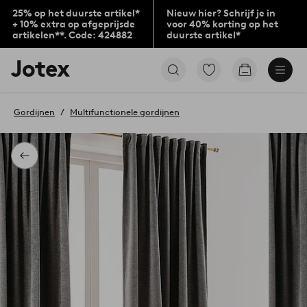
25% op het duurste artikel*
Nieuw hier? Schrijf je in
+ 10% extra op afgeprijsde
voor 40% korting op het
artikelen**. Code: 424882
duurste artikel*
Jotex
Ga
Go
logo
naar
to
-
favoriet
checkout
go
gemarkeerde
Gordijnen
Multifunctionele gordijnen
to
producten
the
home
page
Terug