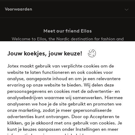
Voorwaarden
Meet our friend Ellos
Welcome to Ellos, the Nordic destination for fashion and
beauty! Get a clean, modern aesthetic and unique style for
your wardrobe. Your next inspiring look is here!
Jouw koekjes, jouw keuze!
Visit Ellos
Jotex maakt gebruik van verplichte cookies om de
website te laten functioneren en ook cookies voor
analyse, aangepaste inhoud en om je een relevantere
ervaring op onze website te bieden. Wij delen deze
persoonsgegevens en cookies met de advertentie- en
Veilig betalen - Nu betalen of opsplitsen
analysebedrijven waarmee wij samenwerken. Hiermee
analyseren we hoe je de site gebruikt en promoten we
Wil je meer weten over
onze betaalopties
?
onze marketing, zodat je meer gepersonaliseerde
advertenties kunt ontvangen. Door op Accepteren te
klikken, ga je akkoord met ons gebruik van cookies. Je
kunt je keuzes aanpassen onder Instellingen en meer