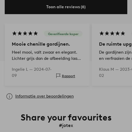
Toon alle reviews (6)
Geverifieerde koper
Mooie chenille gordijnen.
De ruimte up
Heel mooi, valt zwaar en elegant.
De gordijnen zijn
Lichter grijs dan de afbeelding laat
en verfraaien de 
zien, maar helemaal prima.
Heel mooi produc
Ingelie L —
2024-07-
Klaus M —
2023-
nog een keer doe
09
02
Rapport
Informatie over beoordelingen
Share your favourites
#jotex