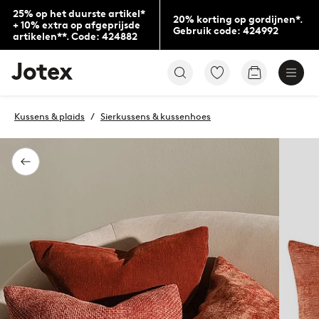
25% op het duurste artikel*
20% korting op gordijnen*.
+ 10% extra op afgeprijsde
Gebruik code: 424992
artikelen**. Code: 424882
Jotex
Ga
Go
logo
naar
to
-
favoriet
checkout
go
gemarkeerde
Kussens & plaids
Sierkussens & kussenhoes
to
producten
the
home
page
Terug