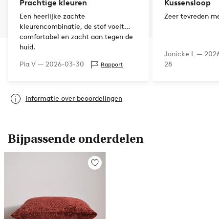
Prachtige kleuren
Kussensloop
Een heerlijke zachte
Zeer tevreden m
kleurencombinatie, de stof voelt
comfortabel en zacht aan tegen de
huid.
Janicke L —
202
Pia V —
2026-03-30
28
Rapport
Informatie over beoordelingen
Bijpassende onderdelen
Toevoegen
aan
favorieten