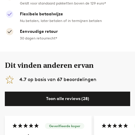
Geldt voor standaard pakketten boven de 129 euro*
Flexibele betaalwijze
Nu betalen, later betalen of in termijnen betalen
Eenvoudige retour
30 dagen retourrecht*
Dit vinden anderen ervan
4.7
op basis van
67
beoordelingen
Toon alle reviews (28)
Geverifieerde koper