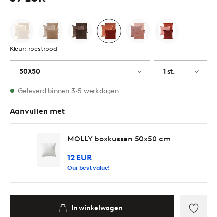
Kleur: roestrood
50X50
1 st.
Op voorraad
Geleverd binnen 3-5 werkdagen
Aanvullen met
MOLLY boxkussen 50x50 cm
12 EUR
Our best value!
In winkelwagen