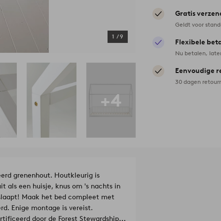
Gratis verzen
Geldt voor stan
1
/
9
Flexibele bet
Nu betalen, late
Eenvoudige r
30 dagen retour
+4
eerd grenenhout. Houtkleurig is
t als een huisje, knus om 's nachts in
t slaapt! Maak het bed compleet met
d. Enige montage is vereist.
rtificeerd door de Forest Stewardship