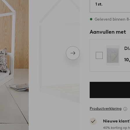
1 st.
Op voorraad
Geleverd binnen 8
Aanvullen met
DI
Volgend
10
item
Productverklaring
Nieuwe klant
40% korting op h