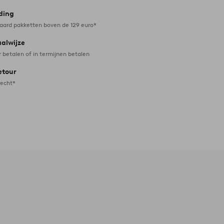
ding
daard pakketten boven de 129 euro*
aalwijze
r betalen of in termijnen betalen
etour
recht*