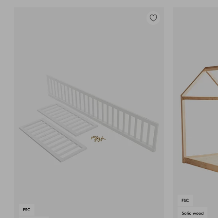
Toevoegen
aan
favorieten