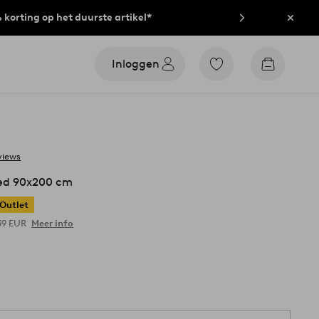
% korting op het duurste artikel*
Sluit
Inloggen
Ga
Go
naar
to
favoriet
checkout
gemarkeerde
producten
views
ed 90x200 cm
Outlet
39 EUR
Meer info