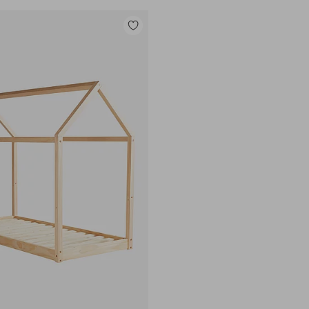
Toevoegen
aan
favorieten