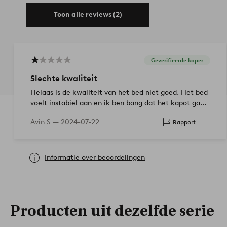
Toon alle reviews (2)
Geverifieerde koper
Slechte kwaliteit
Helaas is de kwaliteit van het bed niet goed. Het bed
voelt instabiel aan en ik ben bang dat het kapot gaat
als mijn kind erin slaapt.
Avin S —
2024-07-22
Rapport
Informatie over beoordelingen
Producten uit dezelfde serie