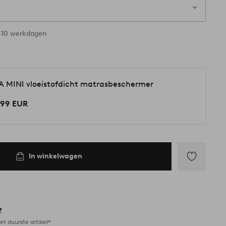
-10 werkdagen
A MINI vloeistofdicht matrasbeschermer
,99 EUR
In winkelwagen
Toevoegen
aan
favorieten
?
et duurste artikel*