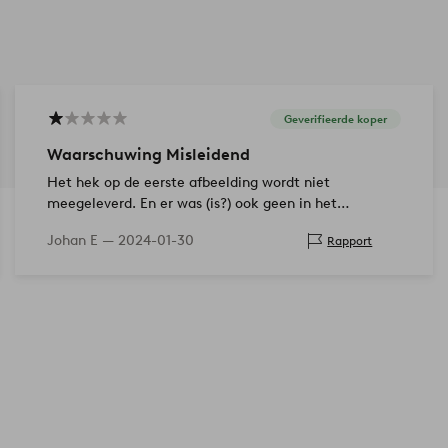
Geverifieerde koper
Waarschuwing Misleidend
Het hek op de eerste afbeelding wordt niet
meegeleverd. En er was (is?) ook geen in het
assortiment in de juiste maat en kleur. Het is erg saai
Johan E —
2024-01-30
Rapport
met een bed zonder hoofdeinde. De…