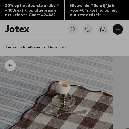
25% op het duurste artikel*
Nieuw hier? Schrijf je in
+ 10% extra op afgeprijsde
voor 40% korting op het
artikelen**. Code: 424882
duurste artikel*
Jotex
Ga
Go
logo
naar
to
-
favoriet
checkout
go
gemarkeerde
Keuken & tafellinnen
Placemats
to
producten
the
home
page
Terug