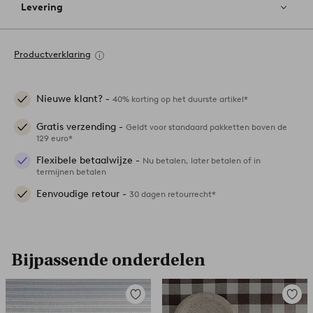
Levering
Productverklaring
Nieuwe klant? -
40% korting op het duurste artikel*
Gratis verzending -
Geldt voor standaard pakketten boven de
129 euro*
Flexibele betaalwijze -
Nu betalen, later betalen of in
termijnen betalen
Eenvoudige retour -
30 dagen retourrecht*
Bijpassende onderdelen
Toevoegen
Toevoe
aan
aan