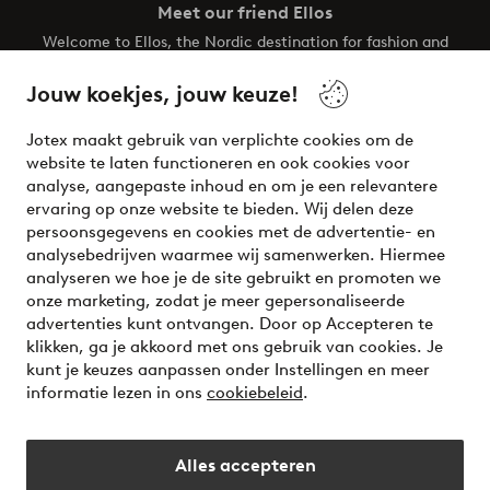
Meet our friend Ellos
Welcome to Ellos, the Nordic destination for fashion and
beauty! Get a clean, modern aesthetic and unique style for
your wardrobe. Your next inspiring look is here!
Jouw koekjes, jouw keuze!
Visit Ellos
Jotex maakt gebruik van verplichte cookies om de
website te laten functioneren en ook cookies voor
analyse, aangepaste inhoud en om je een relevantere
ervaring op onze website te bieden. Wij delen deze
persoonsgegevens en cookies met de advertentie- en
Veilig betalen - Nu betalen of opsplitsen
analysebedrijven waarmee wij samenwerken. Hiermee
analyseren we hoe je de site gebruikt en promoten we
Wil je meer weten over
onze betaalopties
?
onze marketing, zodat je meer gepersonaliseerde
advertenties kunt ontvangen. Door op Accepteren te
klikken, ga je akkoord met ons gebruik van cookies. Je
kunt je keuzes aanpassen onder Instellingen en meer
informatie lezen in ons
cookiebeleid
.
Nederland - Selecteer land
Alles accepteren
Instagram
Facebook