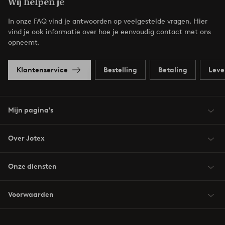
Wij helpen je
In onze FAQ vind je antwoorden op veelgestelde vragen. Hier
vind je ook informatie over hoe je eenvoudig contact met ons
opneemt.
Klantenservice
Bestelling
Betaling
Leve
Mijn pagina's
Over Jotex
Onze diensten
Voorwaarden