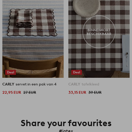
favorieten
favori
BINNENKORT
BESCHIKBAAR
Deal
Deal
CARLY
servet in een pak van 4
CARLY
tafelkleed
22,95 EUR
27 EUR
33,15 EUR
39 EUR
Share your favourites
#jotex